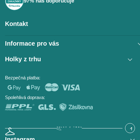
97% nás doporučuje
Kontakt
Informace pro vás
Vrácení zboží / reklamace
Holky z trhu
Obchodní podmínky
Podmínky ochrany osobních údajů
Kontakt
Bezpečná platba:
Napište nám
O nás
Časté dotazy
Hodnocení obchodu
Blog
Spolehlivá doprava:
Instagram