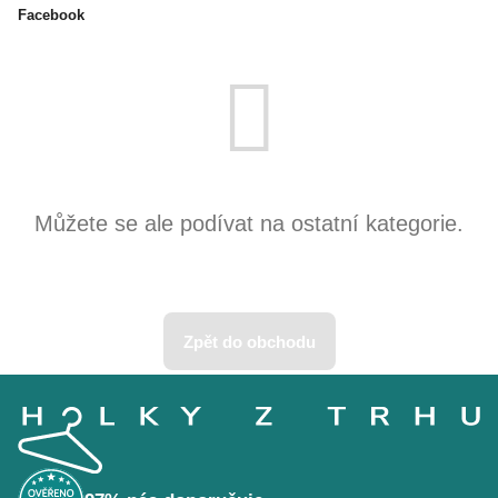
Facebook
Produkty teprve připravujeme.
Můžete se ale podívat na ostatní kategorie.
Zpět do obchodu
Z
á
p
a
t
í