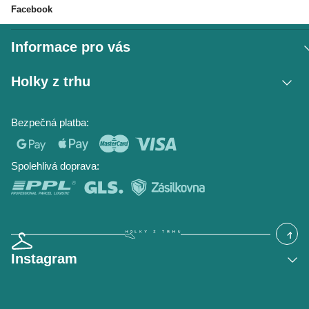
Kontakt
Facebook
Informace pro vás
Vrácení zboží / reklamace
Holky z trhu
Obchodní podmínky
Podmínky ochrany osobních údajů
Kontakt
Bezpečná platba:
Napište nám
O nás
Časté dotazy
Hodnocení obchodu
Blog
Spolehlivá doprava:
Instagram