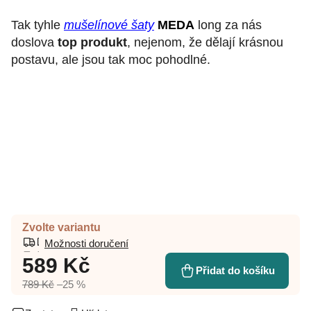
Tak tyhle
mušelínové šaty
MEDA
long za nás
doslova
top produkt
, nejenom, že dělají krásnou
postavu, ale jsou tak moc pohodlné.
Zvolte variantu
Možnosti doručení
589 Kč
Přidat do košíku
789 Kč
–25 %