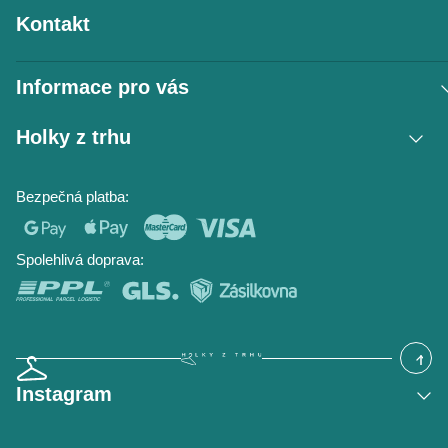
Kontakt
Informace pro vás
Vrácení zboží / reklamace
Holky z trhu
Obchodní podmínky
Podmínky ochrany osobních údajů
Kontakt
Bezpečná platba:
Napište nám
O nás
Časté dotazy
Hodnocení obchodu
Blog
Spolehlivá doprava:
Instagram