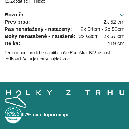
Zeptat se
Hlídat
Rozměr:
Přes prsa:
2x 52 cm
Pas nenatažený - natažený:
2x 54cm - 2x 58cm
Boky nenatažené - natažené:
2x 63cm - 2x 67 cm
Délka:
119 cm
Tento model pro tebe nafotila naše Raduška. Běžně nosí
velikost L/XL a její míry najdeš
zde
.
Z
á
p
a
t
í
97% nás doporučuje