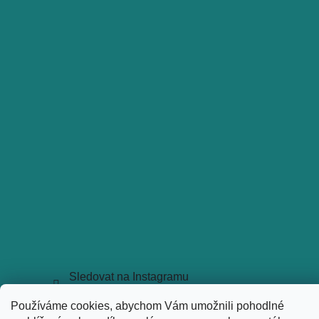
Sledovat na Instagramu
Copyright 2026
holkyztrhu.cz
. Všechna práva vyhrazena.
Používáme cookies, abychom Vám umožnili pohodlné
Upravit nastavení cookies