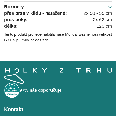
Rozměry:
přes prsa v klidu - natažené:
2x 50 - 55 cm
přes boky:
2x 62 cm
délka:
123 cm
Tento produkt pro tebe nafotila naše Monča. Běžně nosí velikost
L/XL a její míry najdeš
zde
.
Z
á
p
a
t
í
97% nás doporučuje
Kontakt