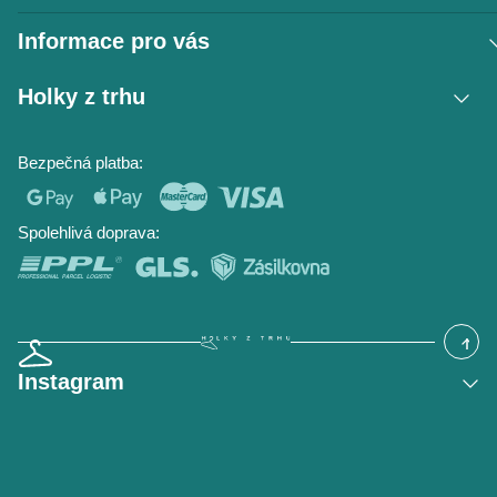
Informace pro vás
Vrácení zboží / reklamace
Holky z trhu
Obchodní podmínky
Podmínky ochrany osobních údajů
Kontakt
Bezpečná platba:
Napište nám
O nás
Časté dotazy
Hodnocení obchodu
Blog
Spolehlivá doprava:
Instagram