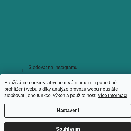
Sledovat na Instagramu
Copyright 2026
holkyztrhu.cz
. Všechna práva vyhrazena.
Používáme cookies, abychom Vám umožnili pohodlné
Upravit nastavení cookies
prohlížení webu a díky analýze provozu webu neustále
Vytvořil Shoptet
zlepšovali jeho funkce, výkon a použitelnost.
Více informací
Nastavení
Souhlasím