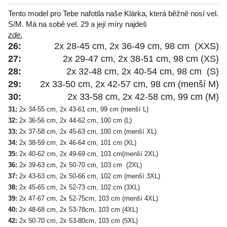
Tento model pro Tebe nafotila naše Klárka, která běžně nosí vel.
S/M. Má na sobě vel. 29 a její míry najdeš
zde.
26:
2x 28-45 cm, 2x 36-49 cm, 98 cm (XXS)
27:
2x 29-47 cm, 2x 38-51 cm, 98 cm (XS)
28:
2x 32-48 cm, 2x 40-54 cm, 98 cm (S)
29:
2x 33-50 cm, 2x 42-57 cm, 98 cm (menší M)
30:
2x 33-58 cm, 2x 42-58 cm, 99 cm (M)
31:
2x 34-55 cm, 2x 43-61 cm, 99 cm (menší L)
32:
2x 36-56 cm, 2x 44-62 cm, 100 cm (L)
33:
2x 37-58 cm, 2x 45-63 cm, 100 cm (menší XL)
34:
2x 38-59 cm, 2x 46-64 cm, 101 cm (XL)
35:
2x 40-62 cm, 2x 49-69 cm, 103 cm(menší 2XL)
36:
2x 39-63 cm, 2x 50-70 cm, 103 cm (2XL)
37:
2x 43-63 cm, 2x 50-66 cm, 102 cm (menší 3XL)
38:
2x 45-65 cm, 2x 52-73 cm, 102 cm (3XL)
39:
2x 47-67 cm, 2x 52-75cm, 103 cm (menší 4XL)
40:
2x 48-68 cm, 2x 53-78cm, 103 cm (4XL)
42:
2x 50-70 cm, 2x 53-80cm, 103 cm (5XL)