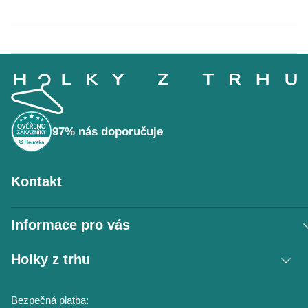
Z
á
p
a
t
í
97% nás doporučuje
Kontakt
Informace pro vás
Vrácení zboží / reklamace
Holky z trhu
Obchodní podmínky
Podmínky ochrany osobních údajů
Kontakt
Bezpečná platba:
Napište nám
O nás