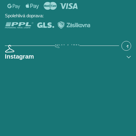
Časté dotazy
Hodnocení obchodu
Blog
Spolehlivá doprava:
Instagram