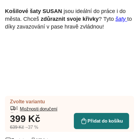
Košilové šaty SUSAN
jsou ideální do práce i do
města. Chceš
zdůraznit svoje křivky
? Tyto
šaty
to
díky zavazování v pase hravě zvládnou!
Zvolte variantu
Možnosti doručení
399 Kč
Přidat do košíku
639 Kč
–37 %