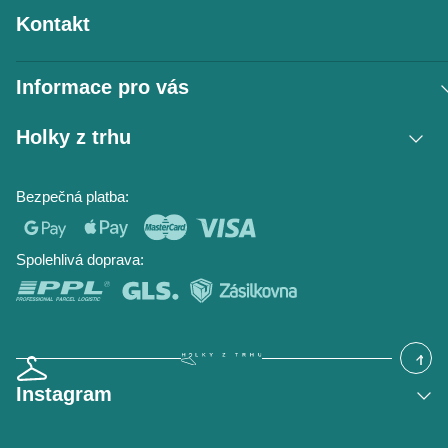
Kontakt
Informace pro vás
Vrácení zboží / reklamace
Holky z trhu
Obchodní podmínky
Podmínky ochrany osobních údajů
Kontakt
Bezpečná platba:
Napište nám
O nás
Časté dotazy
Hodnocení obchodu
Blog
Spolehlivá doprava:
Instagram