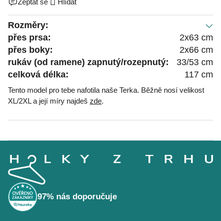
Zeptat se
Hlídat
Rozměry:
přes prsa:
2x63 cm
přes boky:
2x66 cm
rukáv (od ramene) zapnutý/rozepnutý:
33/53 cm
celková délka:
117 cm
Tento model pro tebe nafotila naše Terka. Běžně nosí velikost
XL/2XL a její míry najdeš
zde
.
Z
á
p
a
t
í
97% nás doporučuje