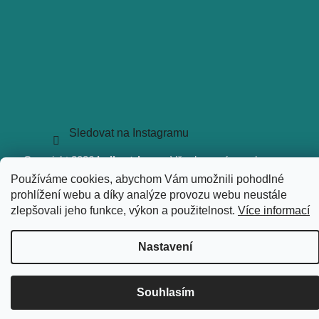
Sledovat na Instagramu
Copyright 2026
holkyztrhu.cz
. Všechna práva vyhrazena.
Upravit nastavení cookies
Používáme cookies, abychom Vám umožnili pohodlné
Vytvořil Shoptet
prohlížení webu a díky analýze provozu webu neustále
zlepšovali jeho funkce, výkon a použitelnost.
Více informací
Nastavení
Souhlasím