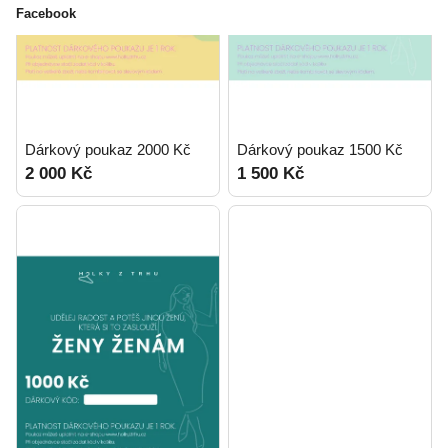
ů
k
Facebook
t
ů
Dárkový poukaz 2000 Kč
Dárkový poukaz 1500 Kč
2 000 Kč
1 500 Kč