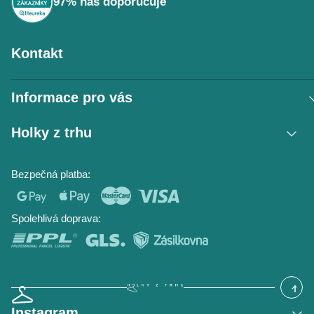
97% nás doporučuje
Kontakt
Informace pro vás
Vrácení zboží / reklamace
Holky z trhu
Obchodní podmínky
Podmínky ochrany osobních údajů
Kontakt
Bezpečná platba:
Napište nám
O nás
Časté dotazy
Hodnocení obchodu
Blog
Spolehlivá doprava:
Instagram