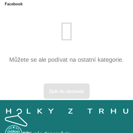
Facebook
Produkty teprve připravujeme.
Můžete se ale podívat na ostatní kategorie.
Zpět do obchodu
Z
á
p
a
t
í