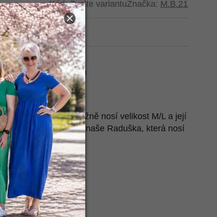
Kód:
Zvolte variantu
Značka:
M.B.21
t na Heurece
 natažené:
2x46-56 cm
cm
 nafotila naše Ája, běžně nosí velikost M/L a její
ké ho pro tebe nafotila naše Raduška, která nosí
 míry najdeš
zde
.