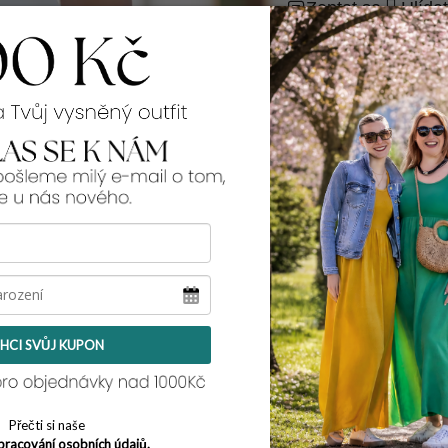
Zeptat se
Hlídat
99% spokojenos
Rozměry:
přes prsa v klidu -
přes boky:
49 cm
celková délka:
59 
Tento model pro tebe
míry najdeš
zde
. Ta
velikost L/XL a její
HCI SVŮJ KUPON
Přečti si naše
pracování osobních údajů.