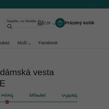
Prázdný košík
CZK
Nákupní
košík
oukaz
Muži
Facebook
 dámská vesta
E