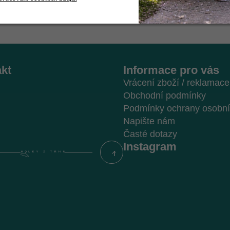
kt
Informace pro vás
Vrácení zboží / reklamace
Obchodní podmínky
Podmínky ochrany osobní
Napište nám
Časté dotazy
Instagram