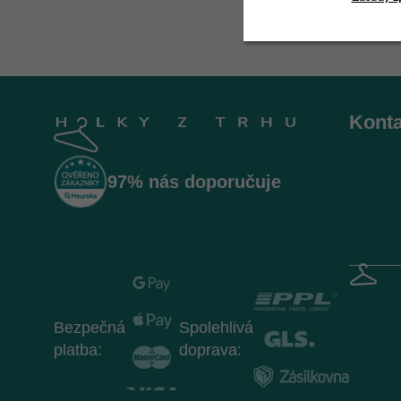
Z
á
Konta
p
a
t
97% nás doporučuje
í
Bezpečná
Spolehlivá
platba:
doprava: