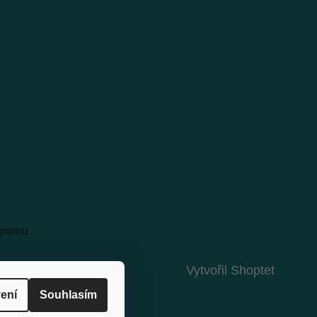
agramu
Vytvořil Shoptet
ení
Souhlasím