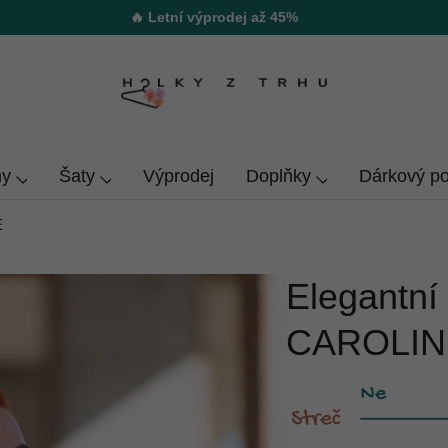
🔥 Letní výprodej až 45%
y
Šaty
Výprodej
Doplňky
Dárkový p
E
Elegantní
CAROLIN