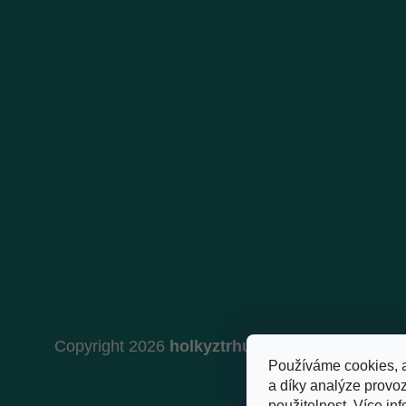
Copyright 2026
holkyztrhu.cz
. Všechna práva 
Používáme cookies, 
a díky analýze provo
použitelnost.
Více inf