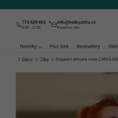
Přejít
na
obsah
774 829 893
info
@
holkyztrhu.cz
8:00 - 15:00
Poradíme vám
Novinky
Plus size
Bestsellery
Dám
Domů
Dámy
Tílka
Elegantní dámská vesta CAROLIN