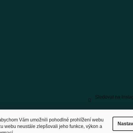
Sledovat na Inst
vyhrazena.
Upravit nastavení cookies
abychom Vám umožnili pohodlné prohlížení webu
Nastav
zu webu neustále zlepšovali jeho funkce, výkon a
ormací