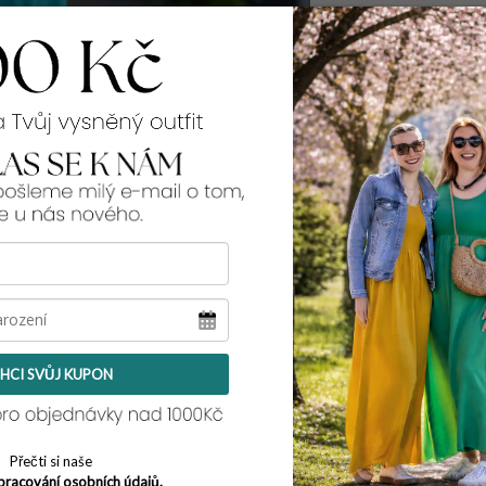
99% spokojenos
Rozměry:
v pase v klidu - n
přes boky:
2x 95 c
délka:
101 cm
Tento model pro tebe
její míry najdeš
zde
.
HCI SVŮJ KUPON
Přečti si naše
pracování osobních údajů.