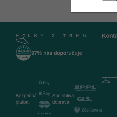
Z
á
Konta
p
a
t
97% nás doporučuje
í
Bezpečná
Spolehlivá
platba:
doprava: