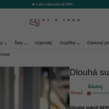
🔥 Letní výprodej až 45%
y
Šaty
Výprodej
Doplňky
Dárkový p
BERNIE
Dlouhá s
Dlouhá sukně BER