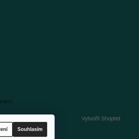
agramu
Vytvořil Shoptet
ení
Souhlasím