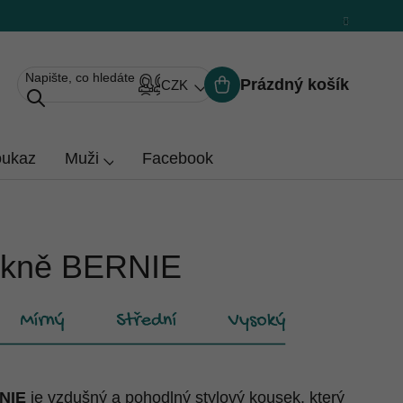
Prázdný košík
CZK
Nákupní
košík
oukaz
Muži
Facebook
ukně BERNIE
NIE
je vzdušný a pohodlný stylový kousek, který