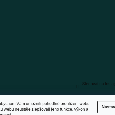
Sledovat na Inst
vyhrazena.
Upravit nastavení cookies
abychom Vám umožnili pohodlné prohlížení webu
Nastav
zu webu neustále zlepšovali jeho funkce, výkon a
ormací