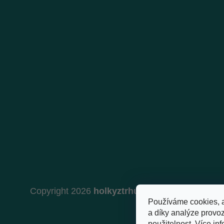
Copyright 2026
holkyztrhu.cz
. Všechna práva 
Používáme cookies, 
a díky analýze provo
použitelnost.
Více inf