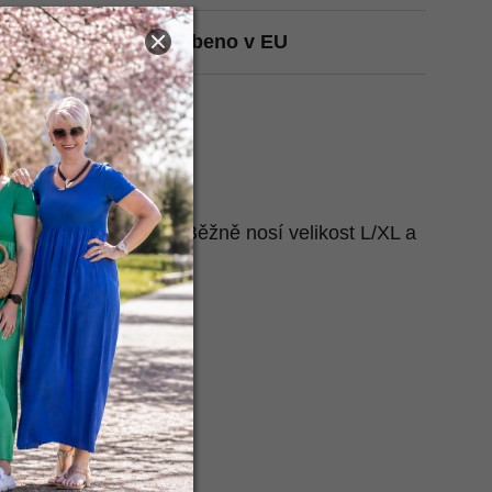
t na Heurece
Vyrobeno v EU
atažená:
2x 40-53 cm
m
 nafotila naše Péťa. Běžně nosí velikost L/XL a