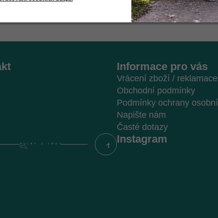
kt
Informace pro vás
Vrácení zboží / reklamace
Obchodní podmínky
Podmínky ochrany osobní
Napište nám
Časté dotazy
Instagram