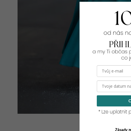
C
Zásady z