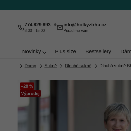
Přejít
na
obsah
774 829 893
info
@
holkyztrhu.cz
8:00 - 15:00
Poradíme vám
Novinky
Plus size
Bestsellery
Dám
Domů
Dámy
Sukně
Dlouhé sukně
Dlouhá sukně 
–28 %
Výprodej