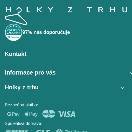
Z
á
p
a
t
í
97% nás doporučuje
Kontakt
Informace pro vás
Vrácení zboží / reklamace
Holky z trhu
Obchodní podmínky
Podmínky ochrany osobních údajů
Kontakt
Bezpečná platba:
Napište nám
O nás
Časté dotazy
Hodnocení obchodu
Blog
Spolehlivá doprava: