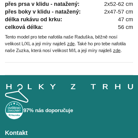
přes prsa v klidu - natažený:
2x52-62 cm
přes boky v klidu - natažený:
2x47-57 cm
délka rukávu od krku:
47 cm
celková délka:
56 cm
Tento model pro tebe nafotila naše Raduška, běžně nosí
velikost L/XL a její míry najdeš
zde
. Také ho pro tebe nafotila
naše Zuzka, která nosí velikost M/L a její míry najdeš
zde
.
Z
á
p
a
t
í
97% nás doporučuje
Kontakt