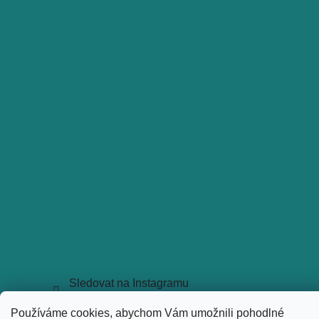
Sledovat na Instagramu
Copyright 2026
holkyztrhu.cz
. Všechna práva vyhrazena.
Používáme cookies, abychom Vám umožnili pohodlné