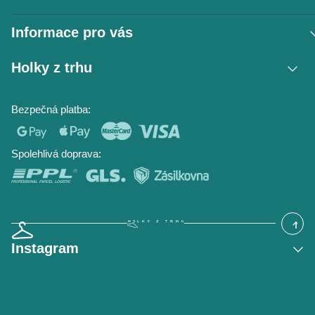
Informace pro vás
Vrácení zboží / reklamace
Holky z trhu
Obchodní podmínky
Podmínky ochrany osobních údajů
Kontakt
Bezpečná platba:
Napište nám
O nás
Časté dotazy
Hodnocení obchodu
Blog
Spolehlivá doprava:
Instagram