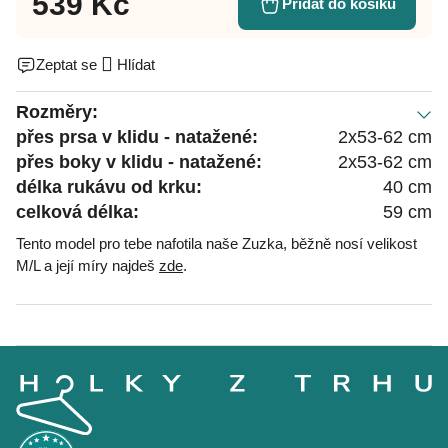
539 Kč
Přidat do košíku
Zeptat se
Hlídat
Rozměry:
přes prsa
v klidu - natažené
:
2x53-62 cm
přes boky
v klidu - natažené
:
2x53-62 cm
délka rukávu od krku:
40 cm
celková délka:
59 cm
Tento model pro tebe nafotila naše Zuzka, běžně nosí velikost
M/L a její míry najdeš
zde
.
Z
á
p
a
t
í