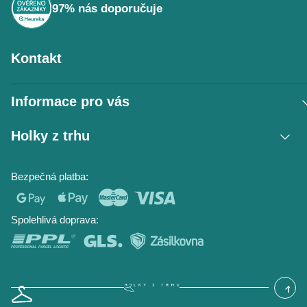
97% nás doporučuje
Kontakt
Informace pro vás
Vrácení zboží / reklamace
Holky z trhu
Obchodní podmínky
Podmínky ochrany osobních údajů
Kontakt
Bezpečná platba:
Napište nám
O nás
Časté dotazy
Hodnocení obchodu
Blog
Spolehlivá doprava: