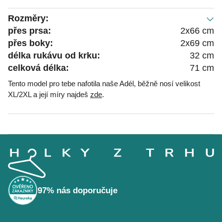
Rozměry:
přes prsa:
2x66 cm
přes boky:
2x69 cm
délka rukávu od krku:
32 cm
celková délka:
71 cm
Tento model pro tebe nafotila naše Adél, běžně nosí velikost
XL/2XL a její míry najdeš
zde
.
Z
á
p
a
t
í
97% nás doporučuje