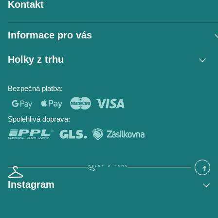
Kontakt
Informace pro vás
Vrácení zboží / reklamace
Holky z trhu
Obchodní podmínky
Podmínky ochrany osobních údajů
Kontakt
Bezpečná platba:
Napište nám
O nás
Časté dotazy
Hodnocení obchodu
Blog
Spolehlivá doprava:
Instagram