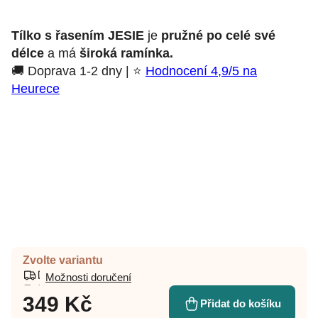
Tílko s řasením JESIE
je
pružné po celé své
délce
a má
široká ramínka.
🚚 Doprava 1-2 dny | ⭐
Hodnocení 4,9/5 na
Heurece
Zvolte variantu
Možnosti doručení
349 Kč
Přidat do košíku