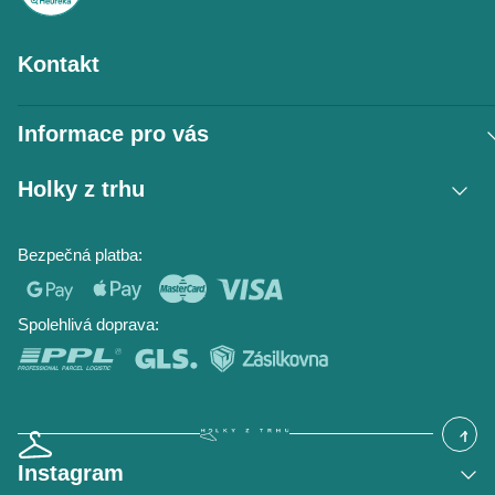
Kontakt
Informace pro vás
Vrácení zboží / reklamace
Holky z trhu
Obchodní podmínky
Podmínky ochrany osobních údajů
Kontakt
Bezpečná platba:
Napište nám
O nás
Časté dotazy
Hodnocení obchodu
Blog
Spolehlivá doprava:
Instagram