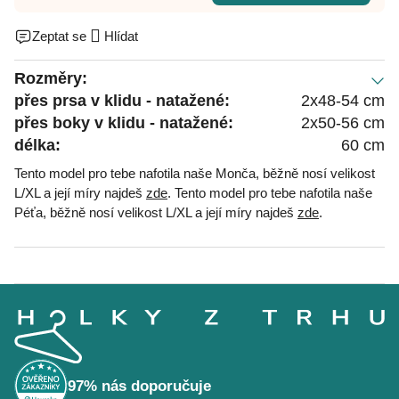
Zeptat se
Hlídat
Rozměry:
přes prsa v klidu - natažené:
2x48-54 cm
přes boky v klidu - natažené:
2x50-56 cm
délka:
60 cm
Tento model pro tebe nafotila naše Monča, běžně nosí velikost
L/XL a její míry najdeš
zde
. Tento model pro tebe nafotila naše
Péťa, běžně nosí velikost L/XL a její míry najdeš
zde
.
Z
á
p
a
t
í
97% nás doporučuje