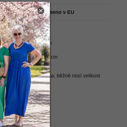
t na Heurece
Vyrobeno v EU
atažené:
2x38-58 cm
- natažené:
2x65-75 cm
 cm
u - natažené:
2x39-44 cm
 cm
e nafotila naše Raduška, běžně nosí velikost
deš
zde
.