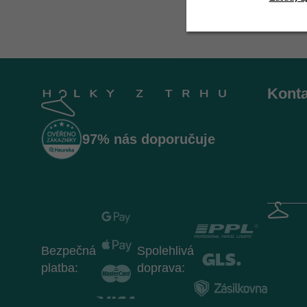
Z
á
Konta
p
a
t
97% nás doporučuje
í
Bezpečná
Spolehlivá
platba:
doprava: