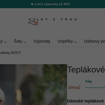
🔥 Letní výprodej až 45%
y
Šaty
Výprodej
Doplňky
Dárkový p
 kalhoty BODY
Teplákov
Dámské teplákové