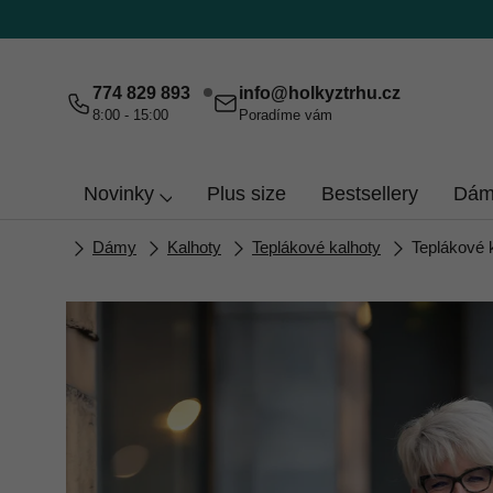
Přejít
na
obsah
774 829 893
info
@
holkyztrhu.cz
8:00 - 15:00
Poradíme vám
Novinky
Plus size
Bestsellery
Dám
Domů
Dámy
Kalhoty
Teplákové kalhoty
Teplákové