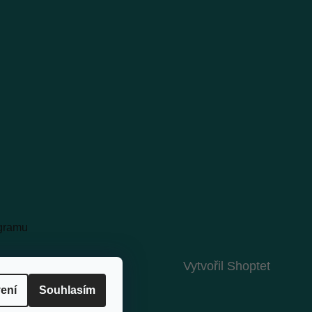
agramu
Vytvořil Shoptet
ení
Souhlasím