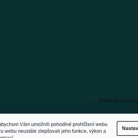
Sledovat na Inst
vyhrazena.
Upravit nastavení cookies
abychom Vám umožnili pohodlné prohlížení webu
Nastav
zu webu neustále zlepšovali jeho funkce, výkon a
ormací