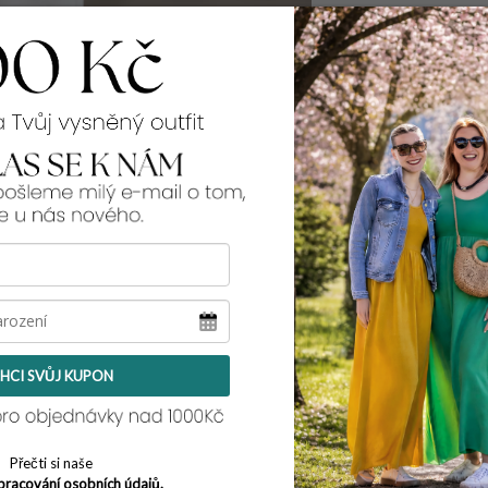
99% spokojenos
Rozměry:
v pase v klidu - n
přes boky v klidu 
výška sedu:
52-63
šířka stehna v klid
celková délka:
105
Tento model pro teb
L/XL a její míry naj
HCI SVŮJ KUPON
Přečti si naše
pracování osobních údajů.