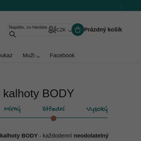
Prázdný košík
CZK
Nákupní
košík
oukaz
Muži
Facebook
é kalhoty BODY
 kalhoty BODY
- každodenní
neodolatelný