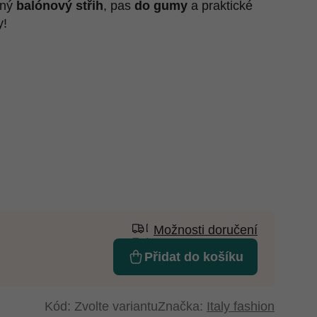
lný
balónový střih
, pas
do gumy
a praktické
y!
Možnosti doručení
Přidat do košíku
Kód:
Zvolte variantu
Značka:
Italy fashion