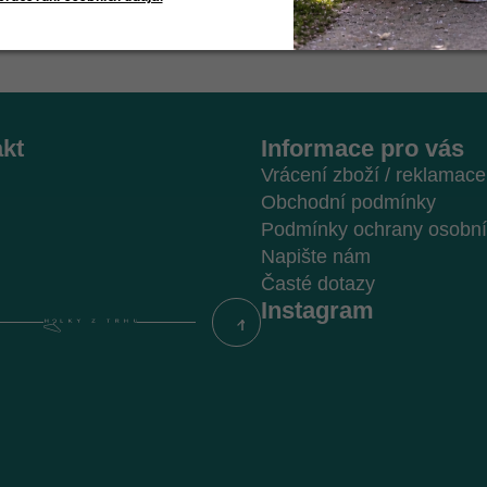
kt
Informace pro vás
Vrácení zboží / reklamace
Obchodní podmínky
Podmínky ochrany osobní
Napište nám
Časté dotazy
Instagram