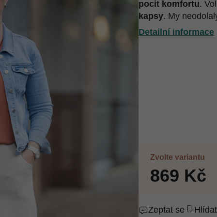
pocit komfortu
. Vo
kapsy
. My neodolal
Detailní informace
Zvolte variantu
869 Kč
Zeptat se
Hlídat