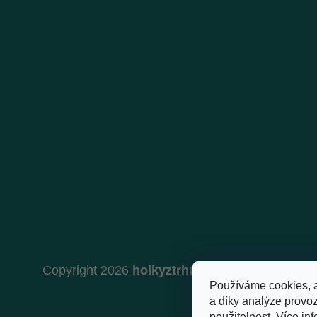
Copyright 2026
holkyztrhu.cz
. Všechna práva 
Používáme cookies, 
a díky analýze provo
použitelnost.
Více inf