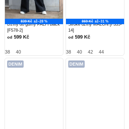
839 Kč
až
–28 %
869 Kč
až
–31 %
Džíny do gumy PALFI black
Široké džíny MALON [F339-
[F578-2]
14]
599 Kč
599 Kč
od
od
38
40
38
40
42
44
DENIM
DENIM