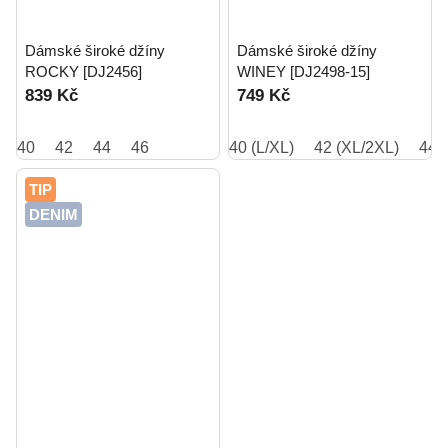
Dámské široké džíny
Dámské široké džíny
ROCKY [DJ2456]
WINEY [DJ2498-15]
839 Kč
749 Kč
40
42
44
46
40 (L/XL)
42 (XL/2XL)
44 
TIP
DENIM