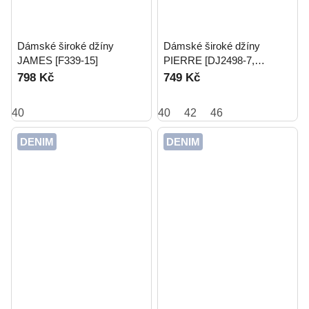
Dámské široké džíny
Dámské široké džíny
JAMES [F339-15]
PIERRE [DJ2498-7,
DJ2498-16]
798 Kč
749 Kč
40
40
42
46
DENIM
DENIM