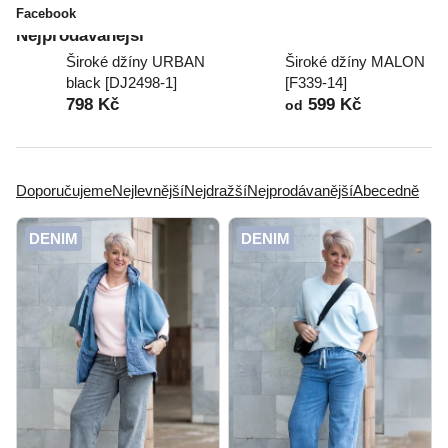
Facebook
Nejprodávanější
Široké džíny URBAN
Široké džíny MALON
black [DJ2498-1]
[F339-14]
798 Kč
599 Kč
od
Ř
a
Doporučujeme
Nejlevnější
Nejdražší
Nejprodávanější
Abecedně
z
e
V
DENIM
DENIM
n
ý
í
p
p
i
r
s
o
p
d
r
u
o
k
d
t
u
ů
k
t
ů