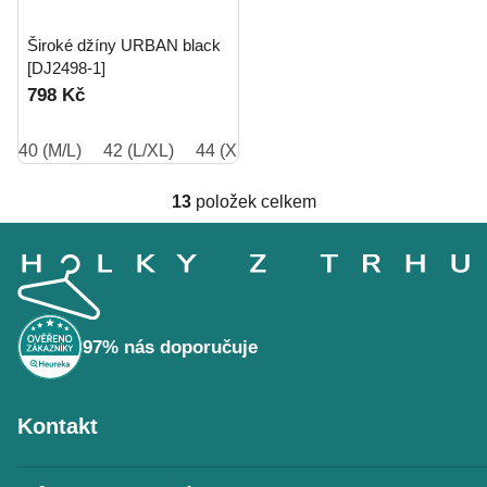
Široké džíny URBAN black
[DJ2498-1]
798 Kč
40 (M/L)
42 (L/XL)
44 (XL/2XL)
46 (3XL)
48 (4XL)
13
položek celkem
O
Z
v
á
l
p
á
a
t
d
í
a
97% nás doporučuje
c
í
p
Kontakt
r
v
k