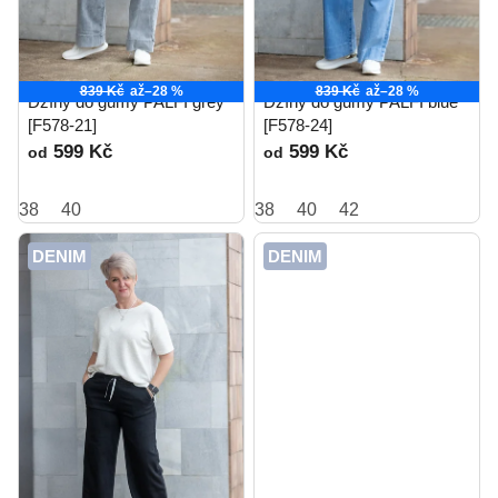
839 Kč
až
–28 %
839 Kč
až
–28 %
Džíny do gumy PALFI grey
Džíny do gumy PALFI blue
[F578-21]
[F578-24]
599 Kč
599 Kč
od
od
38
40
38
40
42
DENIM
DENIM