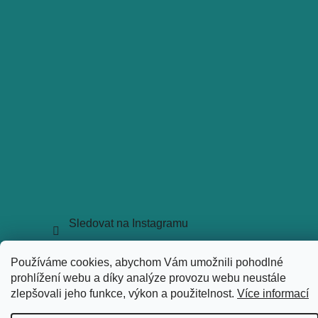
Sledovat na Instagramu
Copyright 2026
holkyztrhu.cz
. Všechna práva vyhrazena.
Používáme cookies, abychom Vám umožnili pohodlné
Upravit nastavení cookies
prohlížení webu a díky analýze provozu webu neustále
Vytvořil Shoptet
zlepšovali jeho funkce, výkon a použitelnost.
Více informací