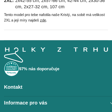
2XL:
2x42-55 cm, 2x57-66 cm, 42-44 cm, 2x30-36
cm, 2x27-32 cm, 107 cm
Tento model pro tebe nafotila naše Kristý, na sobě má velikost
2XL a její míry najdeš
zde
.
Z
á
p
a
t
í
97% nás doporučuje
Kontakt
Informace pro vás