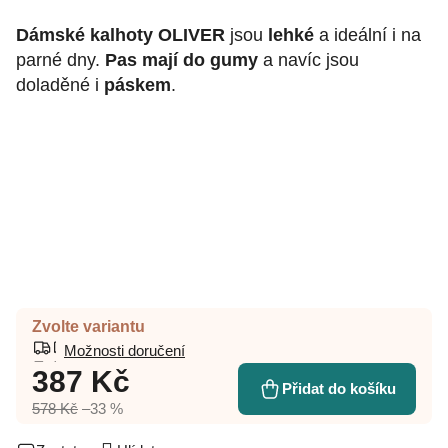
Dámské kalhoty OLIVER
jsou
lehké
a ideální i na
parné dny.
Pas mají do gumy
a navíc jsou
doladěné i
páskem
.
Zvolte variantu
Možnosti doručení
387 Kč
Přidat do košíku
578 Kč
–33 %