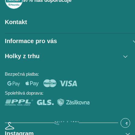
97% nás doporučuje
Kontakt
Informace pro vás
Vrácení zboží / reklamace
Holky z trhu
Obchodní podmínky
Podmínky ochrany osobních údajů
Kontakt
Bezpečná platba:
Napište nám
O nás
Časté dotazy
Hodnocení obchodu
Blog
Spolehlivá doprava:
Instagram