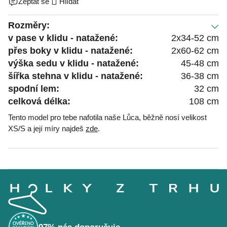
Zeptat se
Hlídat
Rozměry:
v pase v klidu - natažené:
2x34-52 cm
přes boky v klidu - natažené:
2x60-62 cm
výška sedu v klidu - natažené:
45-48 cm
šířka stehna v klidu - natažené:
36-38 cm
spodní lem:
32 cm
celková délka:
108 cm
Tento model pro tebe nafotila naše Lůca, běžně nosí velikost
XS/S a její míry najdeš
zde
.
Z
á
p
a
t
í