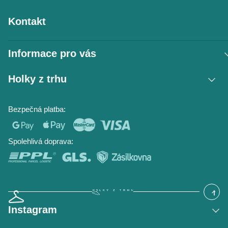
Kontakt
Informace pro vás
Vrácení zboží / reklamace
Holky z trhu
Obchodní podmínky
Podmínky ochrany osobních údajů
Kontakt
Bezpečná platba:
Napište nám
O nás
Časté dotazy
Hodnocení obchodu
Blog
Spolehlivá doprava:
Instagram