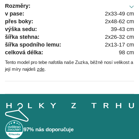
Rozměry:
v pase:
2x33-49 cm
přes boky:
2x48-62 cm
výška sedu:
39-43 cm
šířka stehna:
2x26-32 cm
šířka spodního lemu:
2x13-17 cm
celková délka:
98 cm
Tento model pro tebe nafotila naše Zuzka, běžně nosí velikost a
její míry najdeš
zde
.
Z
á
p
a
t
í
97% nás doporučuje