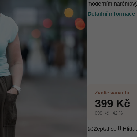
moderním harémový
Detailní informace
Zvolte variantu
399 Kč
698 Kč
–42 %
Zeptat se
Hlídat