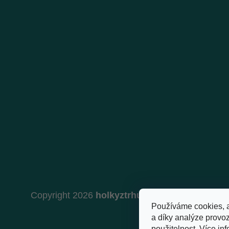
Copyright 2026
holkyztrhu.cz
. Všechna práva 
Používáme cookies, 
a díky analýze provo
použitelnost.
Více inf