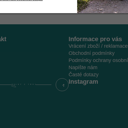
kt
Informace pro vás
Vrácení zboží / reklamace
Obchodní podmínky
Podmínky ochrany osobní
Napište nám
Časté dotazy
Instagram