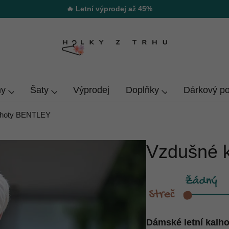
🔥 Letní výprodej až 45%
y
Šaty
Výprodej
Doplňky
Dárkový p
lhoty BENTLEY
Vzdušné 
Dámské letní kal