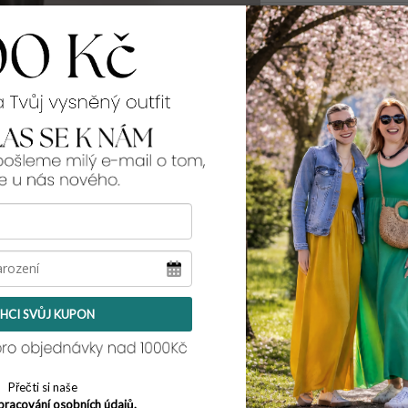
99% spokojenos
Rozměry:
v pase v klidu - na
přes boky:
2x 64 c
výška sedu:
43 cm
šířka stehna:
2x 34
šířka spodního le
celková délka:
103
Tento model pro teb
její míry najdeš
zde
nosí velikost L/XL a
HCI SVŮJ KUPON
Přečti si naše
pracování osobních údajů.