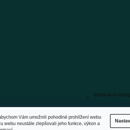
Sledovat na Inst
vyhrazena.
Upravit nastavení cookies
abychom Vám umožnili pohodlné prohlížení webu
Nastav
zu webu neustále zlepšovali jeho funkce, výkon a
ormací