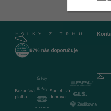
Z
á
Konta
p
a
t
97% nás doporučuje
í
Bezpečná
Spolehlivá
platba:
doprava: