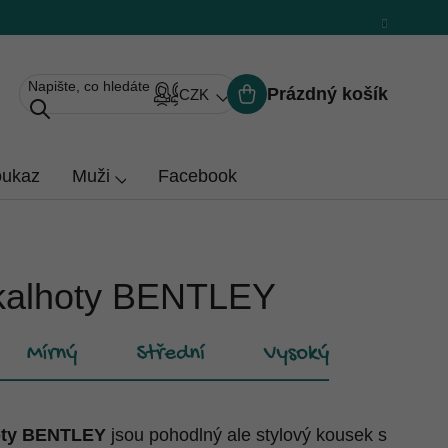
Prázdný košík
CZK
Nákupní
košík
oukaz
Muži
Facebook
kalhoty BENTLEY
hoty BENTLEY
jsou pohodlný ale stylový kousek s