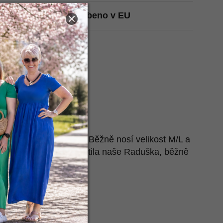
t na Heurece
Vyrobeno v EU
tažené:
2x 35-54 cm
m
 cm
mu:
2x 17 cm
 cm
e nafotila naše Zuzka. Běžně nosí velikost M/L a
. Také ho pro tebe nafotila naše Raduška, běžně
 její míry najdeš
zde
.