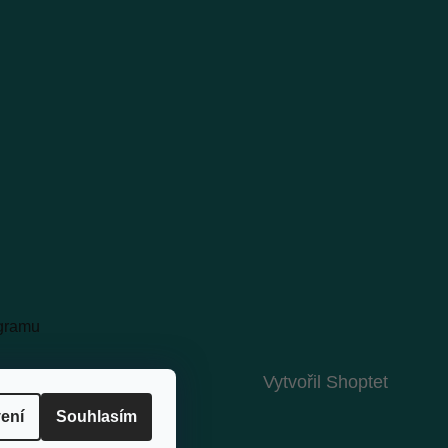
agramu
Vytvořil Shoptet
ení
Souhlasím