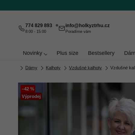
Přejít
na
obsah
774 829 893
info
@
holkyztrhu.cz
8:00 - 15:00
Poradíme vám
Novinky
Plus size
Bestsellery
Dám
Domů
Dámy
Kalhoty
Vzdušné kalhoty
Vzdušné ka
–42 %
Výprodej