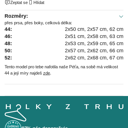
Zeptat se
Hlídat
Rozměry:
přes prsa, přes boky, celková délka:
44:
2x50 cm, 2x57 cm, 62 cm
46:
2x51 cm, 2x58 cm, 63 cm
48:
2x53 cm, 2x59 cm, 65 cm
50:
2x57 cm, 2x62 cm, 66 cm
52:
2x62 cm, 2x68 cm, 67 cm
Tento model pro tebe nafotila naše Péťa, na sobě má velikost
44 a její míry najdeš
zde
.
Z
á
p
a
t
í