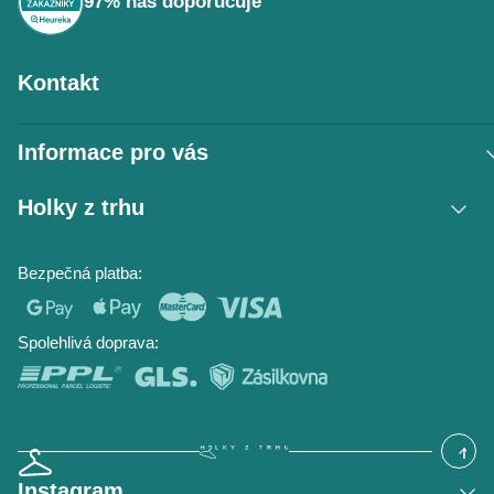
97% nás doporučuje
Kontakt
Informace pro vás
Vrácení zboží / reklamace
Holky z trhu
Obchodní podmínky
Podmínky ochrany osobních údajů
Kontakt
Bezpečná platba:
Napište nám
O nás
Časté dotazy
Hodnocení obchodu
Blog
Spolehlivá doprava:
Instagram