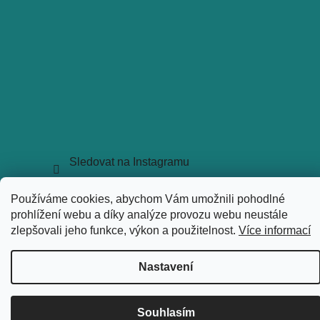
Sledovat na Instagramu
Copyright 2026
holkyztrhu.cz
. Všechna práva vyhrazena.
Používáme cookies, abychom Vám umožnili pohodlné
Upravit nastavení cookies
prohlížení webu a díky analýze provozu webu neustále
Vytvořil Shoptet
zlepšovali jeho funkce, výkon a použitelnost.
Více informací
Nastavení
Souhlasím