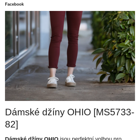
Facebook
Dámské džíny OHIO [MS5733-
82]
Dámské džíny OHIO
jsou perfektní volbou pro