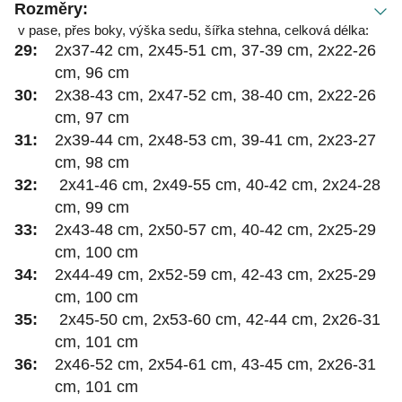
Rozměry:
v pase, přes boky, výška sedu, šířka stehna, celková délka:
29:
2x37-42 cm, 2x45-51 cm, 37-39 cm, 2x22-26
cm, 96 cm
30:
2x38-43 cm, 2x47-52 cm, 38-40 cm, 2x22-26
cm, 97 cm
31:
2x39-44 cm, 2x48-53 cm, 39-41 cm, 2x23-27
cm, 98 cm
32:
2x41-46 cm, 2x49-55 cm, 40-42 cm, 2x24-28
cm, 99 cm
33:
2x43-48 cm, 2x50-57 cm, 40-42 cm, 2x25-29
cm, 100 cm
34:
2x44-49 cm, 2x52-59 cm, 42-43 cm, 2x25-29
cm, 100 cm
35:
2x45-50 cm, 2x53-60 cm, 42-44 cm, 2x26-31
cm, 101 cm
36:
2x46-52 cm, 2x54-61 cm, 43-45 cm, 2x26-31
cm, 101 cm