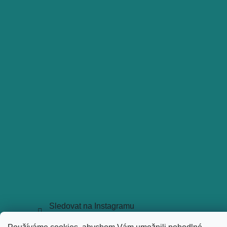
Sledovat na Instagramu
Copyright 2026
holkyztrhu.cz
. Všechna práva vyhrazena.