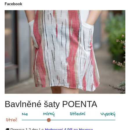
Facebook
Bavlněné šaty POENTA
🚚 Doprava 1-2 dny | ⭐
Hodnocení 4,9/5 na Heurece