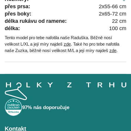
přes prsa:
2x55-66 cm
přes boky:
2x65-72 cm
délka rukávu od ramene:
22 cm
délka:
100 cm
Tento model pro tebe nafotila naše Raduška. Běžně nosí
velikost L/XL a její míry najdeš
zde
. Také ho pro tebe nafotila
naše Zuzka, běžně nosí velikost M/L a její míry najdeš
zde
.
Z
á
p
a
t
í
97% nás doporučuje
Kontakt