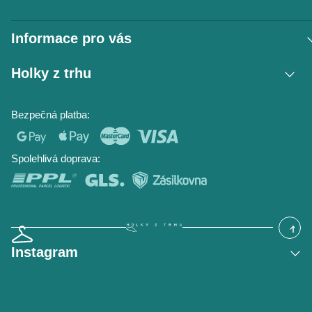
Informace pro vás
Vrácení zboží / reklamace
Holky z trhu
Obchodní podmínky
Podmínky ochrany osobních údajů
Kontakt
Bezpečná platba:
Napište nám
O nás
Časté dotazy
Hodnocení obchodu
Blog
Spolehlivá doprava:
Instagram