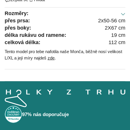
Rozměry:
přes prsa:
2x50-56 cm
přes boky:
2X67 cm
délka rukávu od ramene:
19 cm
celková délka:
112 cm
Tento model pro tebe nafotila naše Monča, běžně nosí velikost
L/XL a její míry najdeš
zde
.
Z
á
p
a
t
í
97% nás doporučuje