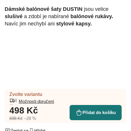
Dámské balónové šaty DUSTIN
jsou velice
slušivé
a zdobí je nabírané
balónové rukávy.
Navíc jim nechybí ani
stylové kapsy.
Zvolte variantu
Možnosti doručení
498 Kč
Přidat do košíku
698 Kč
–28 %
Zeptat se
Hlídat