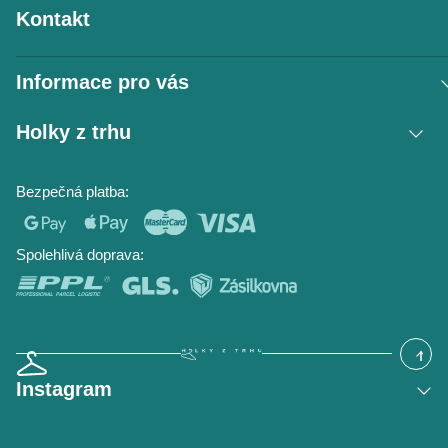
Kontakt
Informace pro vás
Vrácení zboží / reklamace
Holky z trhu
Obchodní podmínky
Podmínky ochrany osobních údajů
Kontakt
Bezpečná platba:
Napište nám
O nás
Časté dotazy
Hodnocení obchodu
Blog
Spolehlivá doprava:
Instagram