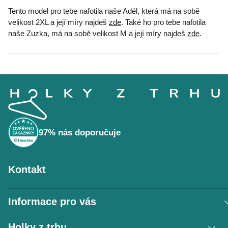
Tento model pro tebe nafotila naše Adél, která má na sobě
velikost 2XL a její míry najdeš
zde
. Také ho pro tebe nafotila
naše Zuzka, má na sobě velikost M a její míry najdeš
zde
.
Z
á
p
a
t
í
97% nás doporučuje
Kontakt
Informace pro vás
Vrácení zboží / reklamace
Holky z trhu