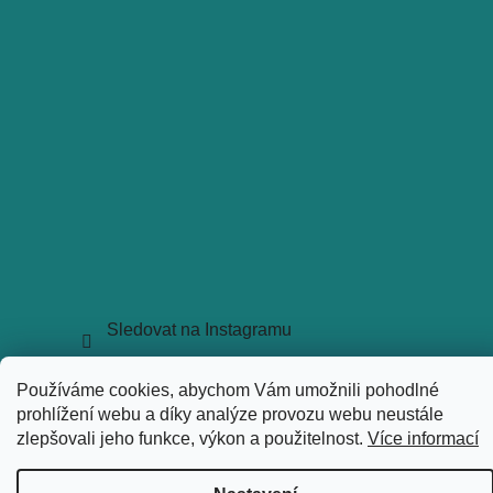
Sledovat na Instagramu
Copyright 2026
holkyztrhu.cz
. Všechna práva vyhrazena.
Používáme cookies, abychom Vám umožnili pohodlné
Upravit nastavení cookies
prohlížení webu a díky analýze provozu webu neustále
Vytvořil Shoptet
zlepšovali jeho funkce, výkon a použitelnost.
Více informací