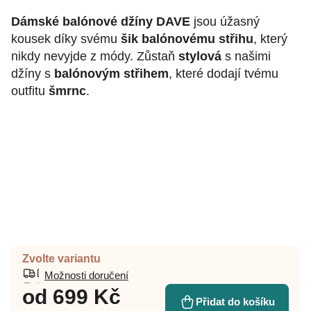
Dámské balónové džíny DAVE
jsou úžasný
kousek díky svému
šik balónovému střihu
, který
nikdy nevyjde z módy. Zůstaň
stylová
s našimi
džíny s
balónovým střihem
, které dodají tvému
outfitu
šmrnc
.
Zvolte variantu
Možnosti doručení
od
699 Kč
Přidat do košíku