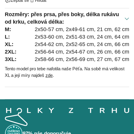
Zeptat se
Hlídat
Rozměry: přes prsa, přes boky, délka rukávu
od krku, celková délka:
M:
2x50-57 cm, 2x49-61 cm, 21 cm, 62 cm
L:
2x53-60 cm, 2x51-63 cm, 24 cm, 64 cm
XL:
2x54-62 cm, 2x52-65 cm, 24 cm, 66 cm
2XL:
2x56-64 cm, 2x54-67 cm, 26 cm, 66 cm
3XL:
2x58-66 cm, 2x56-69 cm, 27 cm, 67 cm
Tento model pro tebe nafotila naše Péťa. Na sobě má velikost
XL a její míry najdeš
zde
.
Z
á
p
a
t
í
97% nás doporučuje