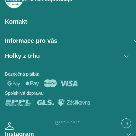
Kontakt
Informace pro vás
Vrácení zboží / reklamace
Holky z trhu
Obchodní podmínky
Podmínky ochrany osobních údajů
Kontakt
Bezpečná platba:
Napište nám
O nás
Časté dotazy
Hodnocení obchodu
Blog
Spolehlivá doprava:
Instagram