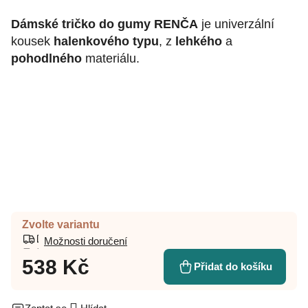
Dámské tričko do gumy RENČA
je univerzální
kousek
halenkového typu
, z
lehkého
a
pohodlného
materiálu.
Zvolte variantu
Možnosti doručení
538 Kč
Přidat do košíku