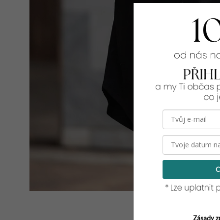
C
Zásady z