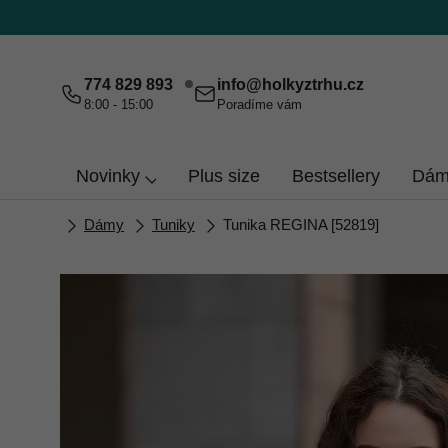
Přejít
na
obsah
774 829 893
info
@
holkyztrhu.cz
8:00 - 15:00
Poradíme vám
Novinky
Plus size
Bestsellery
Dám
Domů
Dámy
Tuniky
Tunika REGINA [52819]