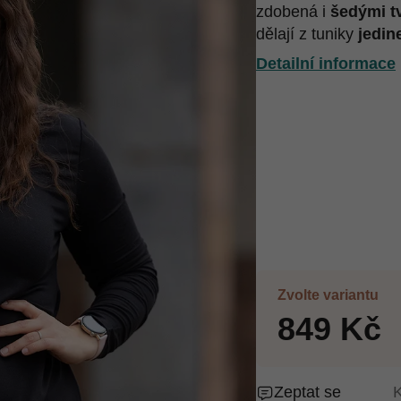
zdobená i
šedými tv
dělají z tuniky
jedin
Detailní informace
Zvolte variantu
849 Kč
Zeptat se