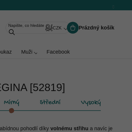
Prázdný košík
CZK
Nákupní
košík
oukaz
Muži
Facebook
EGINA [52819]
nabídnou pohodlí díky
volnému střihu
a navíc je