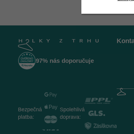
Z
á
Konta
p
a
t
97% nás doporučuje
í
Bezpečná
Spolehlivá
platba:
doprava: