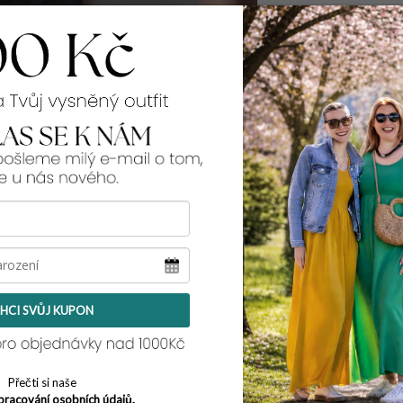
Hlídat
v
99% spokojenos
Rozměry:
přes prsa, přes boky
M:
2x55-60 cm, 2
L:
2x57-62 cm, 2
XL:
2x59-64 cm, 2
2XL:
2x61-66 cm, 2
Tento model pro tebe
její míry najdeš
zde
HCI SVŮJ KUPON
Přečti si naše
pracování osobních údajů.