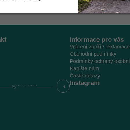
kt
Informace pro vás
Vrácení zboží / reklamace
Obchodní podmínky
Podmínky ochrany osobní
Napište nám
Časté dotazy
Instagram