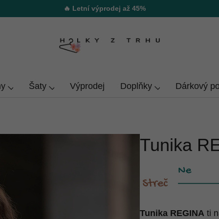
🔥 Letní výprodej až 45%
y
Šaty
Výprodej
Doplňky
Dárkový p
Tunika R
Tunika REGINA
ti 