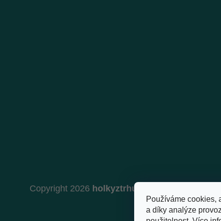
Copyright 2026
holkyztrhu.cz
. Všechna práva 
Používáme cookies, 
a díky analýze provo
použitelnost.
Více inf