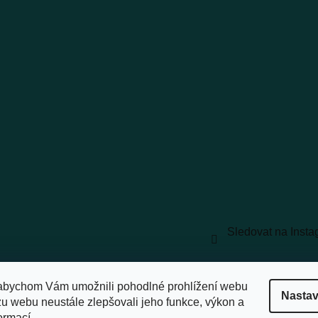
Sledovat na Inst
vyhrazena.
Upravit nastavení cookies
abychom Vám umožnili pohodlné prohlížení webu
Nastav
zu webu neustále zlepšovali jeho funkce, výkon a
ormací