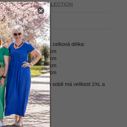
ariantu
COLLECTION
t na Heurece
, délka rukávu od krku, celková délka:
x66-70 cm, 58 cm, 97 cm
x68-72 cm, 59 cm, 98 cm
x70-74 cm, 60 cm, 99 cm
x72-76 cm, 60 cm, 99 cm
 nafotila naše Jíťa, na sobě má velikost 2XL a
.