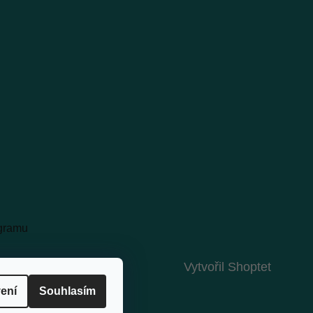
agramu
Vytvořil Shoptet
ení
Souhlasím