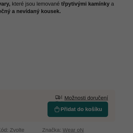
ary,
které jsou lemované
třpytivými kamínky
a
ečný a nevídaný kousek.
Možnosti doručení
Přidat do košíku
Kód:
Zvolte
Značka:
Wear oN