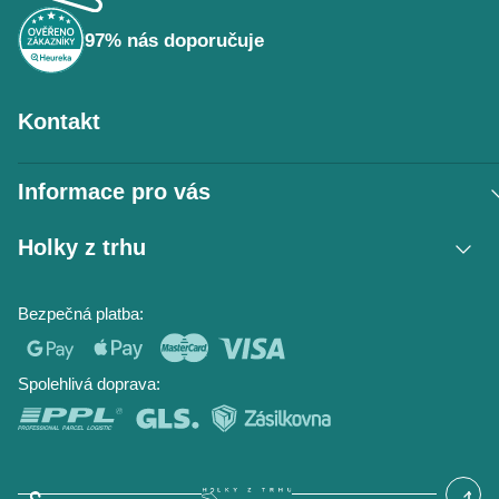
í
97% nás doporučuje
Kontakt
Informace pro vás
Vrácení zboží / reklamace
Holky z trhu
Obchodní podmínky
Podmínky ochrany osobních údajů
Kontakt
Bezpečná platba:
Napište nám
O nás
Časté dotazy
Hodnocení obchodu
Blog
Spolehlivá doprava: