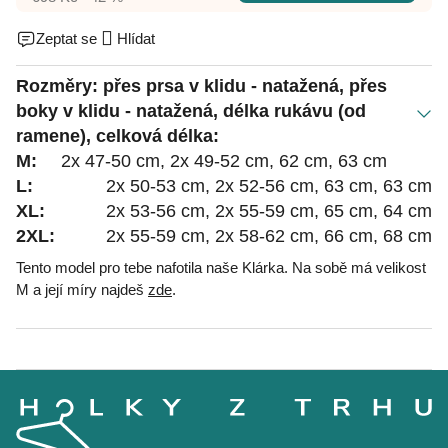
Zeptat se
Hlídat
Rozměry: přes prsa v klidu - natažená, přes
boky v klidu - natažená, délka rukávu (od
ramene), celková délka:
M:
2x 47-50 cm, 2x 49-52 cm, 62 cm, 63 cm
L:
2x 50-53 cm, 2x 52-56 cm, 63 cm, 63 cm
XL:
2x 53-56 cm, 2x 55-59 cm, 65 cm, 64 cm
2XL:
2x 55-59 cm, 2x 58-62 cm, 66 cm, 68 cm
Tento model pro tebe nafotila naše Klárka. Na sobě má velikost
M a její míry najdeš
zde
.
Z
á
p
a
t