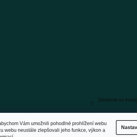
Sledovat na Inst
vyhrazena.
Upravit nastavení cookies
abychom Vám umožnili pohodlné prohlížení webu
Nastav
zu webu neustále zlepšovali jeho funkce, výkon a
ormací