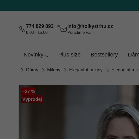
Přejít
na
obsah
774 829 893
info
@
holkyztrhu.cz
8:00 - 15:00
Poradíme vám
Novinky
Plus size
Bestsellery
Dám
Domů
Dámy
Mikiny
Elegantní mikiny
Elegantní mi
–27 %
Výprodej