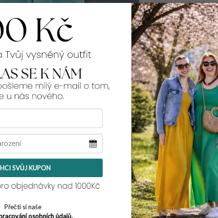
99% spokojenos
Rozměry:
přes prsa v klidu -
přes boky v klidu 
délka rukávu od k
celková délka:
65 
Tento model pro teb
a její míry najdeš
zd
HCI SVŮJ KUPON
Přečti si naše
pracování osobních údajů.