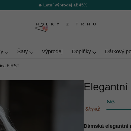
🔥 Letní výprodej až 45%
y
Šaty
Výprodej
Doplňky
Dárkový p
kina FIRST
Elegantní
Dámská elegantní 