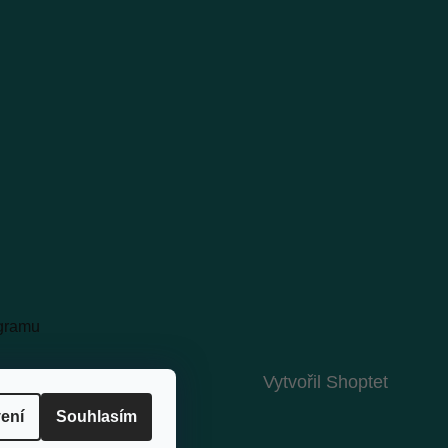
agramu
Vytvořil Shoptet
ení
Souhlasím