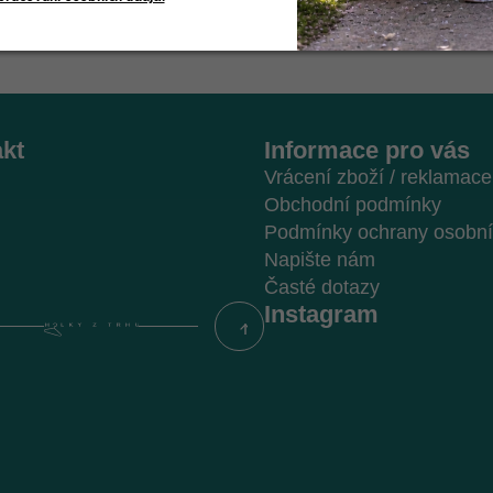
kt
Informace pro vás
Vrácení zboží / reklamace
Obchodní podmínky
Podmínky ochrany osobní
Napište nám
Časté dotazy
Instagram