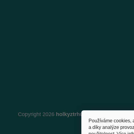
Copyright 2026
holkyztrhu.cz
. Všechna práva 
Používáme cookies, 
a díky analýze provo
použitelnost.
Více inf