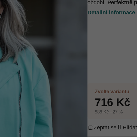
období.
Perfektně p
Detailní informace
Zvolte variantu
716 Kč
989 Kč
–27 %
Zeptat se
Hlídat