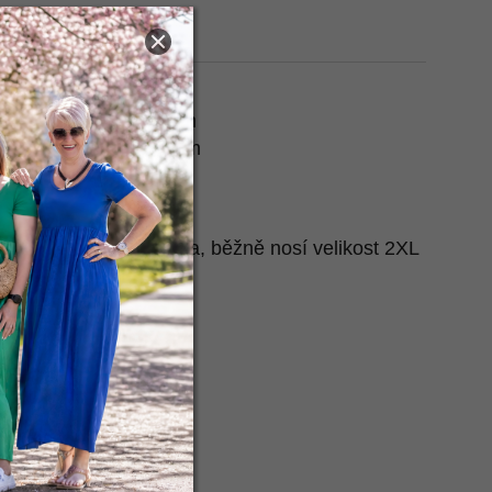
t na Heurece
 natažené:
2x62-66 cm
- natažené:
2x62-66 cm
rku:
73 cm
cm
e nafotila naše Terezka, běžně nosí velikost 2XL
e
.