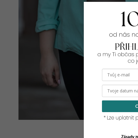
C
Zásady z