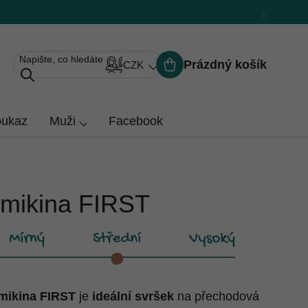
Prázdný košík
CZK
Nákupní
košík
oukaz
Muži
Facebook
 mikina FIRST
mikina FIRST
je
ideální svršek
na přechodová