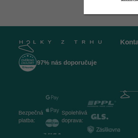
Z
á
Konta
p
a
t
97% nás doporučuje
í
Bezpečná
Spolehlivá
platba:
doprava: