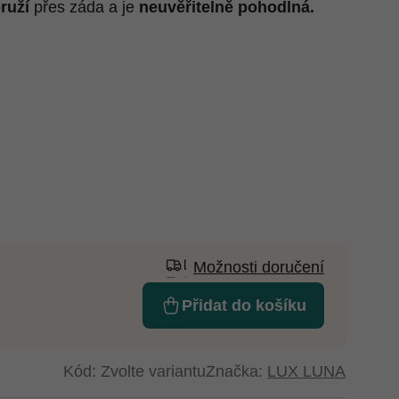
ruží
přes záda a je
neuvěřitelně pohodlná.
Možnosti doručení
Přidat do košíku
Kód:
Zvolte variantu
Značka:
LUX LUNA