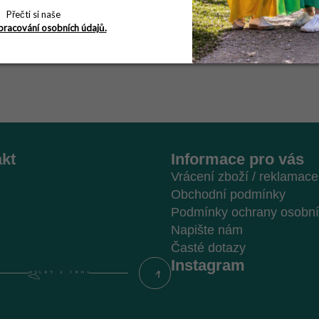
Přečti si naše
pracování osobních údajů.
kt
Informace pro vás
Vrácení zboží / reklamace
Obchodní podmínky
Podmínky ochrany osobní
Napište nám
Časté dotazy
Instagram