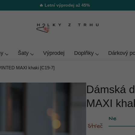
🔥 Letní výprodej až 45%
y
Šaty
Výprodej
Doplňky
Dárkový p
INTED MAXI khaki [C19-7]
Dámská d
MAXI khak