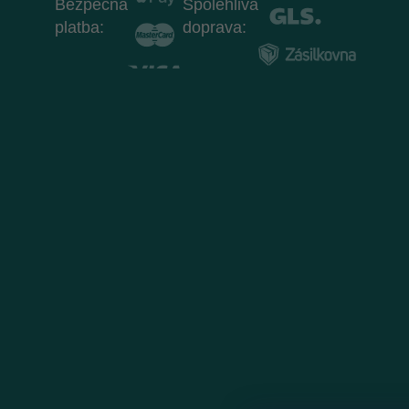
Bezpečná
Spolehlivá
platba:
doprava: