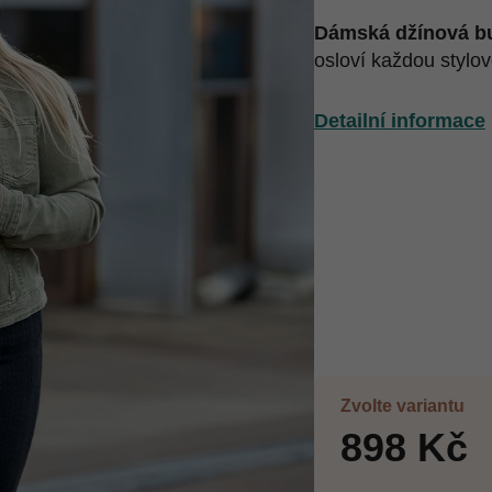
Dámská džínová b
osloví každou stylo
Detailní informace
Zvolte variantu
898 Kč