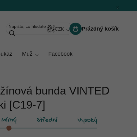
Prázdný košík
CZK
Nákupní
košík
oukaz
Muži
Facebook
žínová bunda VINTED
i [C19-7]