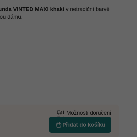
unda VINTED MAXI khaki
v netradiční barvě
vou dámu.
Možnosti doručení
Přidat do košíku