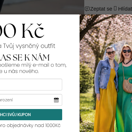
Zeptat se
Hlídat
99% spokojenos
Rozměry: přes prsa 
natažený, rukáv od
M:
2x 44-52 cm, 
L:
2x 46-53 cm, 
XL:
2x 48-53 cm, 
2XL:
2x 50-57 cm, 
3XL:
2x 52-59 cm, 
HCI SVŮJ KUPON
Tento model pro tebe
na sobě velikost XL