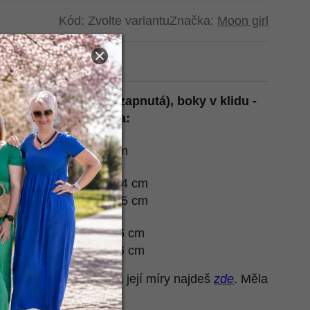
Kód:
Zvolte variantu
Značka:
Moon girl
t na Heurece
v klidu - natažený (zapnutá), boky v klidu -
 konce ramene, délka:
2x 40- 46, 61 cm, 53 cm
2x 41- 49 cm, 62 cm, 54 cm
2x 43- 50 cm, 62 cm, 55 cm
2x 47-53 cm, 63 cm, 55 cm
2x 49-56 cm, 64 cm, 56 cm
 nafotila naše Terka a její míry najdeš
zde
. Měla
.