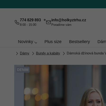
Přejít
na
obsah
774 829 893
info
@
holkyztrhu.cz
8:00 - 15:00
Poradíme vám
Novinky
Plus size
Bestsellery
Dám
Domů
Dámy
Bundy a kabáty
Dámská džínová bunda V
DENIM