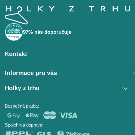
á
p
a
t
í
97% nás doporučuje
Kontakt
Informace pro vás
Vrácení zboží / reklamace
Holky z trhu
Obchodní podmínky
Podmínky ochrany osobních údajů
Kontakt
Bezpečná platba:
Napište nám
O nás
Časté dotazy
Hodnocení obchodu
Blog
Spolehlivá doprava: