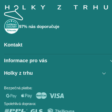
á
p
a
t
í
97% nás doporučuje
Kontakt
Informace pro vás
Vrácení zboží / reklamace
Holky z trhu
Obchodní podmínky
Podmínky ochrany osobních údajů
Kontakt
Bezpečná platba:
Napište nám
O nás
Časté dotazy
Hodnocení obchodu
Blog
Spolehlivá doprava: