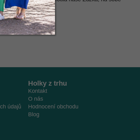
í míry najdeš
zde
.
Holky z trhu
Kontakt
O nás
ch údajů
Hodnocení obchodu
Blog