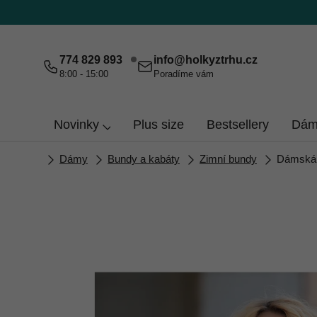
Přejít
na
obsah
774 829 893
info
@
holkyztrhu.cz
8:00 - 15:00
Poradíme vám
Novinky
Plus size
Bestsellery
Dám
Domů
Dámy
Bundy a kabáty
Zimní bundy
Dámská 