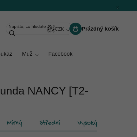
Prázdný košík
CZK
Nákupní
košík
oukaz
Muži
Facebook
unda NANCY [T2-