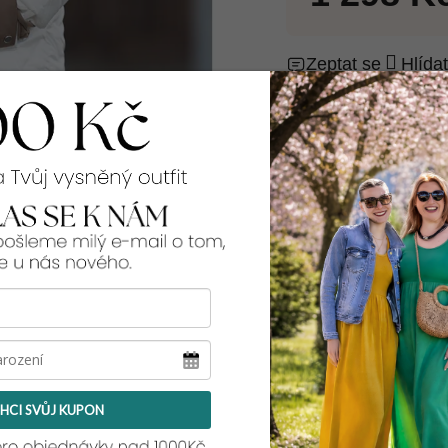
Zeptat se
Hlídat
99% spokojenos
Rozměry:
přes prsa, přes boky
díl:
46:
2x55 cm, 2x58
48:
2x56 cm, 2x60
50:
2x57 cm, 2x61
52:
2x60 cm, 2x63
54:
2x61 cm, 2x64
56:
2x63 cm, 2x67
HCI SVŮJ KUPON
Tento model pro teb
a její míry najdeš
zd