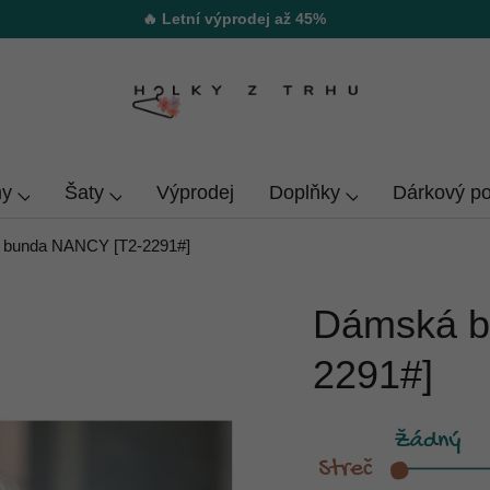
🔥 Letní výprodej až 45%
y
Šaty
Výprodej
Doplňky
Dárkový p
bunda NANCY [T2-2291#]
Dámská b
2291#]