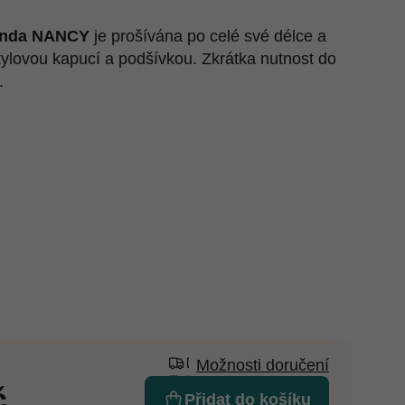
unda NANCY
je prošívána po celé své délce a
tylovou kapucí a podšívkou. Zkrátka nutnost do
í.
Možnosti doručení
č
Přidat do košíku