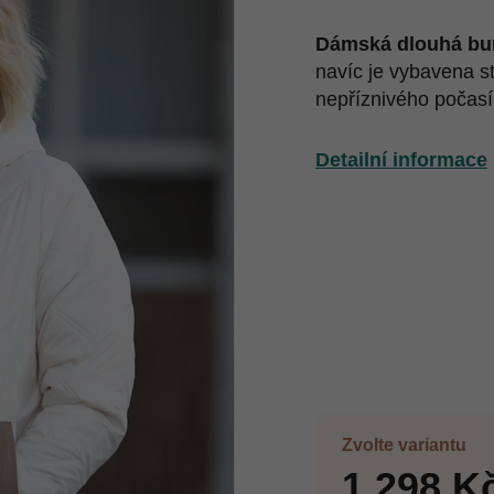
Dámská dlouhá b
navíc je vybavena s
nepříznivého počas
Detailní informace
Zvolte variantu
1 298 K