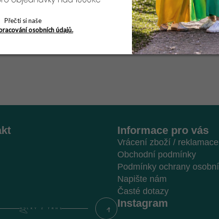
má velikost 48 a jej
Přečti si naše
pracování osobních údajů.
kt
Informace pro vás
Vrácení zboží / reklamace
Obchodní podmínky
Podmínky ochrany osobní
Napište nám
Časté dotazy
Instagram