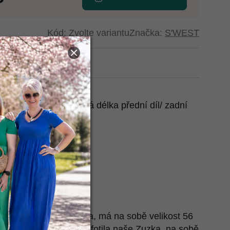
Kód:
Zvolte variantu
Značka:
S'WEST
t na Heurece
, délka rukávu, celková délka přední díl/ zadní
 cm, 67 cm, 77/89 cm
 cm, 67 cm, 79/92 cm
 cm, 68 cm, 80/94 cm
 cm, 68 cm, 81/94 cm
 cm, 69 cm, 82/94 cm
 cm, 70 cm, 84/96 cm
e nafotila naše Terezka, má na sobě velikost 56
e
. Také ho pro tebe nafotila naše Zuzka, na sobě