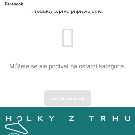
Facebook
Produkty teprve připravujeme.
Můžete se ale podívat na ostatní kategorie.
Zpět do obchodu
Z
á
p
a
t