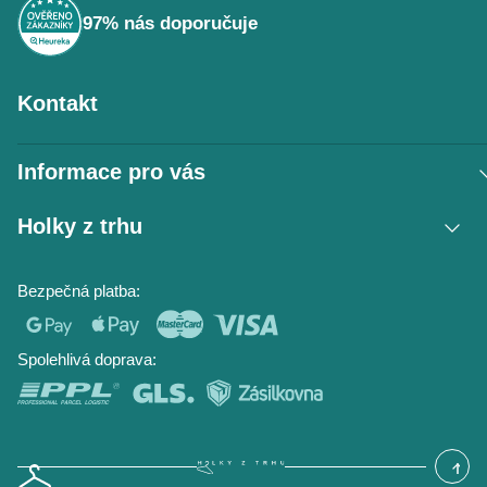
í
97% nás doporučuje
Kontakt
Informace pro vás
Vrácení zboží / reklamace
Holky z trhu
Obchodní podmínky
Podmínky ochrany osobních údajů
Kontakt
Bezpečná platba:
Napište nám
O nás
Časté dotazy
Hodnocení obchodu
Blog
Spolehlivá doprava: