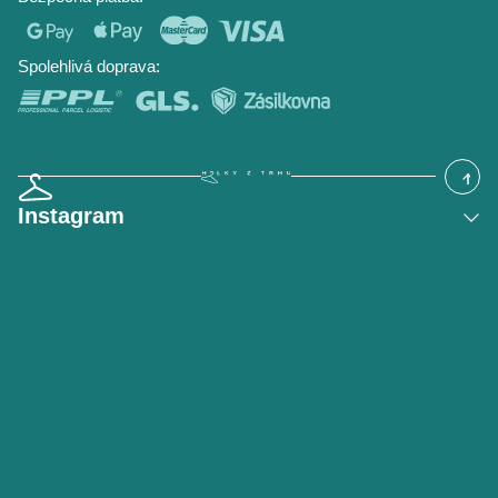
Časté dotazy
Hodnocení obchodu
Blog
Spolehlivá doprava:
Instagram