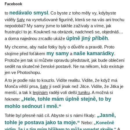
Facebook
nefotit modelky.
A proto jsme se rozhodly
Protože by nám
nedávalo smysl
to
. Co byste z toho měly vy, kdybyste
viděly
šaty
na vyretušované figuríně, která se na vás ani trochu
nepodobá? My samy jsme to takhle zažívaly a víme, jak
frustrující to je. Koukneš na obrázek, nadchneš se, objednáš…
úplně jiný příběh
a doma najednou zrcadlo ukáže
.
My chceme, aby naše fotky byly o důvěře a pravdě. Proto
my samy
naše kamarádky
stojíme před foťákem
a
.
Protože jen tak si můžete opravdu představit, jak bude oblečení
sedět na skutečné ženské postavě. Ne na někom, kdo existuje
jen ve Photoshopu.
A to je podle nás to kouzlo. Vidíte realitu. Vidíte, že když má
Monča větší prsa,
šaty
jí sedí jinak než Jitce. Vidíte, že Jitka je
menší, a tak k
legínám
raději volí delší
tuniku
. A možná si
„Hele, tohle mám úplně stejně, to by
řeknete:
mohlo sednout i mně.“
„Jasně,
Tohle byl přesně náš cíl. Abyste si s námi říkaly:
tohle je postava jako ta moje.“
Nebo:
„Konečně
vidím, že i s tím mým bříškem to může vypadat skvěle.“
A