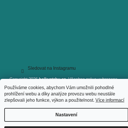
Sledovat na Instagramu
Copyright 2026
holkyztrhu.cz
. Všechna práva vyhrazena.
Upravit nastavení cookies
Používáme cookies, abychom Vám umožnili pohodlné
Vytvořil Shoptet
prohlížení webu a díky analýze provozu webu neustále
zlepšovali jeho funkce, výkon a použitelnost.
Více informací
Nastavení