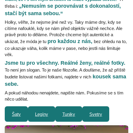
„Nemusím se porovnávat s dokonalostí,
třeba i:
stačí být sama sebou.“
Holky, věřte, že nejsme jiné než vy. Taky máme dny, kdy se
cítíme nafouklé, kdy se nám před objektiv vážně nechce. Ale
právě proto to děláme. Protože chceme být autentické a
pro každou z nás,
ukázat, že móda je tu
bez ohledu na to,
co ukazuje váha, kolik máme v pase, nebo jestli nás limituje
věk.
Jsme tu pro všechny. Reálné ženy, reálné fotky.
To není jen slogan. To je naše filozofie. A doufáme, že až příště
kousek sama
budete listovat našimi fotkami, najdete v nich
sebe.
A pokud náhodou nenajdete, napište nám. Pokusíme se s tím
něco udělat.
Šaty
Legíny
Tuniky
Svetry