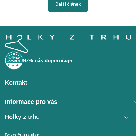
Další článek
Z
á
p
a
t
í
97% nás doporučuje
Kontakt
Informace pro vás
Vrácení zboží / reklamace
Holky z trhu
Obchodní podmínky
Podmínky ochrany osobních údajů
Kontakt
Bezpečná platba:
Napište nám
O nás