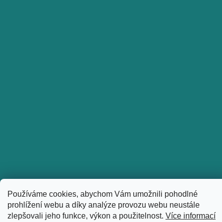
Používáme cookies, abychom Vám umožnili pohodlné
Sledovat na Instagramu
prohlížení webu a díky analýze provozu webu neustále
Copyright 2026
holkyztrhu.cz
. Všechna práva vyhrazena.
zlepšovali jeho funkce, výkon a použitelnost.
Více informací