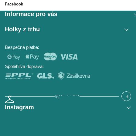
Facebook
Informace pro vás
Vrácení zboží / reklamace
Holky z trhu
Obchodní podmínky
Podmínky ochrany osobních údajů
Kontakt
Bezpečná platba:
Napište nám
O nás
Časté dotazy
Hodnocení obchodu
Blog
Spolehlivá doprava:
Instagram