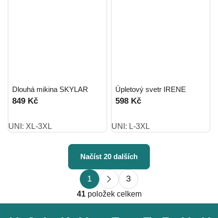
Dlouhá mikina SKYLAR
Úpletový svetr IRENE
849 Kč
598 Kč
UNI: XL-3XL
UNI: L-3XL
Načíst 20 dalších
S
O
1
3
t
v
r
41
položek celkem
l
á
Z
á
n
á