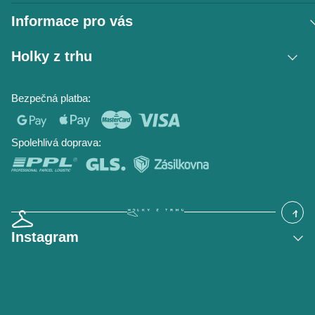
Informace pro vás
Vrácení zboží / reklamace
Holky z trhu
Obchodní podmínky
Podmínky ochrany osobních údajů
Kontakt
Bezpečná platba:
Napište nám
O nás
Časté dotazy
Hodnocení obchodu
Blog
Spolehlivá doprava:
Instagram