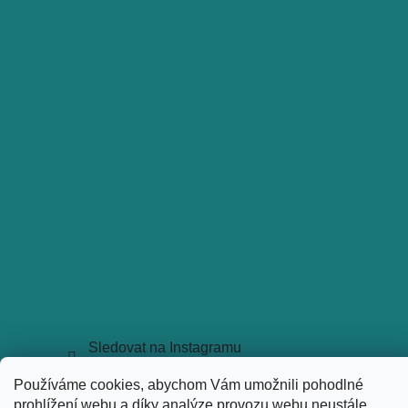
Sledovat na Instagramu
Copyright 2026
holkyztrhu.cz
. Všechna práva vyhrazena.
Používáme cookies, abychom Vám umožnili pohodlné
Upravit nastavení cookies
prohlížení webu a díky analýze provozu webu neustále