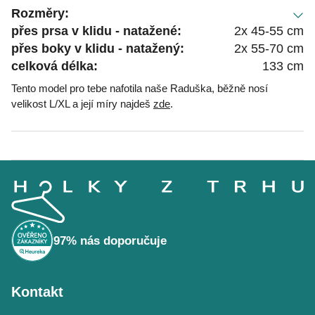
Rozměry:
přes prsa v klidu - natažené:
2x 45-55 cm
přes boky v klidu - natažený:
2x 55-70 cm
celková délka:
133 cm
Tento model pro tebe nafotila naše Raduška, běžně nosí
velikost L/XL a její míry najdeš
zde
.
Z
á
p
a
t
í
97% nás doporučuje
Kontakt