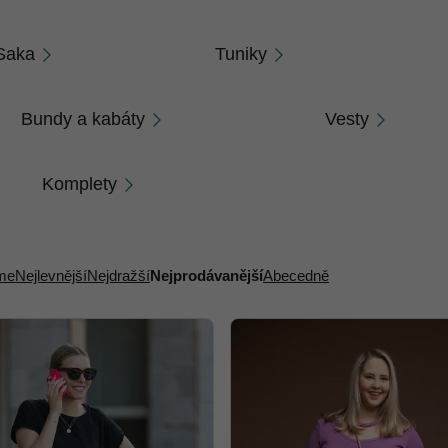
Saka
Tuniky
Bundy a kabáty
Vesty
Komplety
me
Nejlevnější
Nejdražší
Nejprodávanější
Abecedně