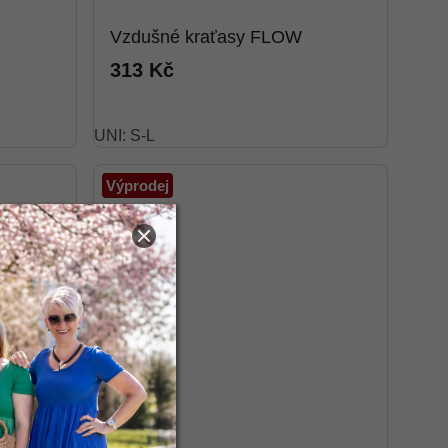
Vzdušné kraťasy FLOW
313 Kč
UNI: S-L
Výprodej