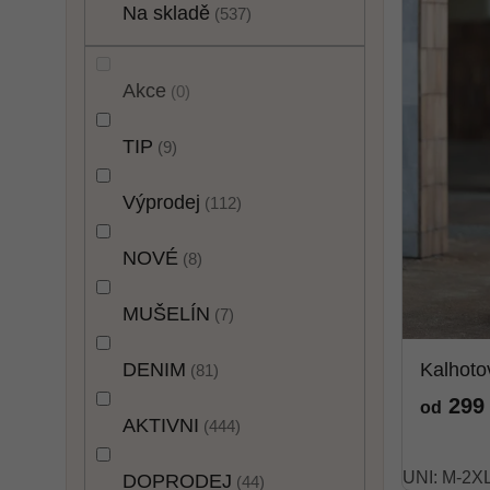
p
í
o
Na skladě
537
r
p
d
o
a
u
d
n
k
Akce
0
u
e
t
k
l
ů
TIP
9
t
ů
Výprodej
112
NOVÉ
8
MUŠELÍN
7
DENIM
Kalhot
81
299
od
AKTIVNI
444
UNI: M-2X
DOPRODEJ
44