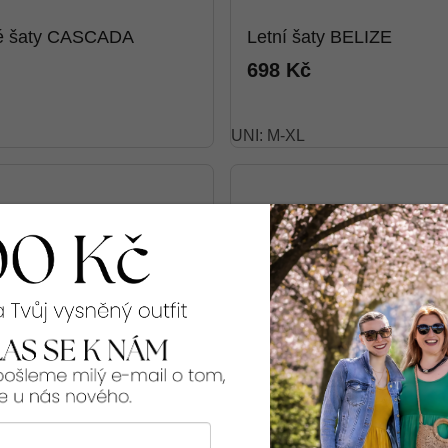
vé šaty CASCADA
Letní šaty BELIZE
698 Kč
UNI: M-XL