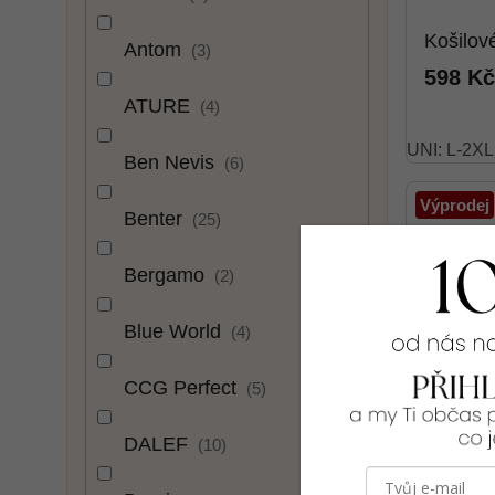
Košilo
Antom
3
598 Kč
ATURE
4
UNI: L-2XL
Ben Nevis
6
Výprodej
Benter
25
Bergamo
2
Blue World
4
CCG Perfect
5
DALEF
10