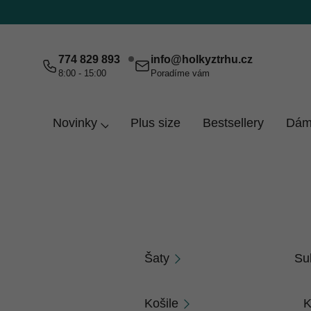
Přejít
na
obsah
774 829 893
info
@
holkyztrhu.cz
8:00 - 15:00
Poradíme vám
Novinky
Plus size
Bestsellery
Dám
Domů
Dámy
Fialová UNI - L-2XL
Fialová UNI - L-2
Šaty
Su
Košile
K