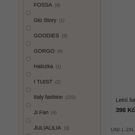
FOSSA
8
Glo Story
1
GOODIES
9
GORGO
6
Halszka
1
I TUIST
2
Italy fashion
222
Letní š
398 Kč
Ji Fan
4
JULIALILIA
3
UNI: L-2XL