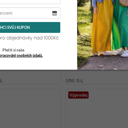
HCI SVŮJ KUPON
Přečti si naše
unika FARAO
Dlouhá sukně JUSTINE
pracování osobních údajů.
489 Kč
XL
UNI: S-L
Výprodej