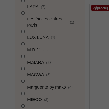
LARA
7
Výprodej
Les étoiles claires
1
Paris
LUX LUNA
7
M.B.21
5
M.SARA
23
MAGWA
5
Marguerite by mako
4
MIEGO
3