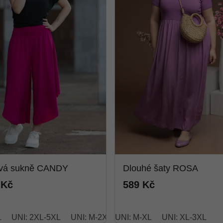
ová sukně CANDY
Dlouhé šaty ROSA
 Kč
589 Kč
L
UNI: 2XL-5XL
UNI: M-2XL short
UNI: M-XL
UNI: XL-3XL