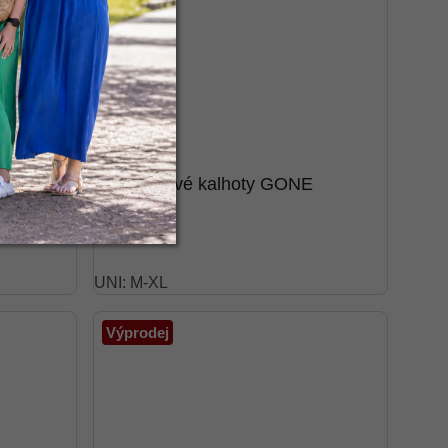
Harémové kalhoty GONE
349 Kč
UNI: M-XL
Výprodej