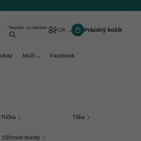
Prázdný košík
CZK
Nákupní
košík
oukaz
Muži
Facebook
Trička
Tílka
Džínové bundy