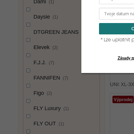
Dami
1
Daysie
1
C
DTGREEN JEANS
2
Elevek
2
Letní t
Zásady z
F.J.J.
7
349 Kč
FANNIFEN
7
UNI: XL-3
Figo
2
Výprodej
FLY Luxury
1
FLY OUT
1