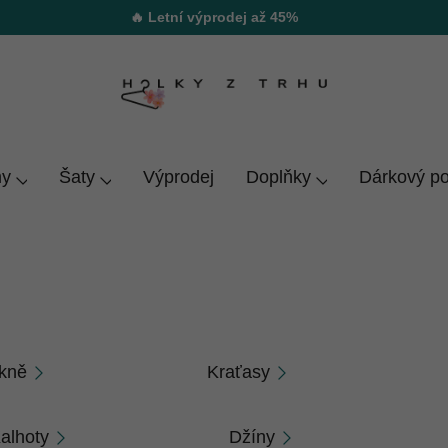
🔥 Letní výprodej až 45%
y
Šaty
Výprodej
Doplňky
Dárkový p
XL
kně
Kraťasy
alhoty
Džíny