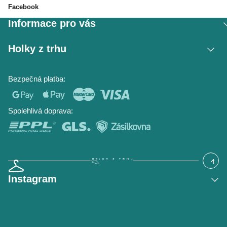
Facebook
Informace pro vás
Vrácení zboží / reklamace
Holky z trhu
Obchodní podmínky
Podmínky ochrany osobních údajů
Kontakt
Bezpečná platba:
Napište nám
O nás
Časté dotazy
Hodnocení obchodu
Blog
Spolehlivá doprava:
Instagram