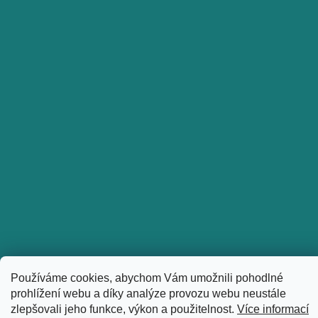
Používáme cookies, abychom Vám umožnili pohodlné
Sledovat na Instagramu
prohlížení webu a díky analýze provozu webu neustále
Copyright 2026
holkyztrhu.cz
. Všechna práva vyhrazena.
zlepšovali jeho funkce, výkon a použitelnost.
Více informací