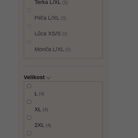
Terka L/XL
1
Péťa L/XL
0
Lůca XS/S
0
Monča L/XL
0
Velikost
L
4
XL
4
2XL
4