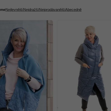
eme
Nejlevnější
Nejdražší
Nejprodávanější
Abecedně