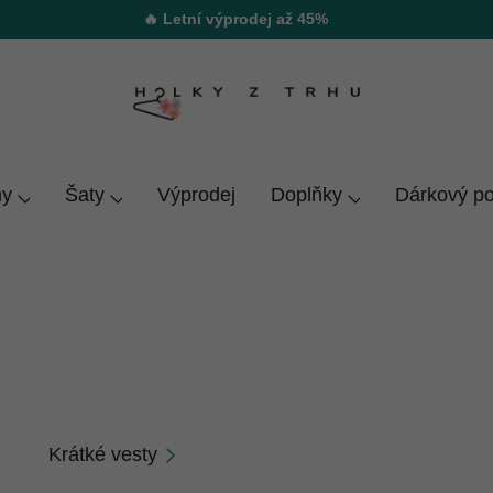
🔥 Letní výprodej až 45%
y
Šaty
Výprodej
Doplňky
Dárkový p
 bundu moc. Vybereš si u nás sportovní i elegantní kousk
Krátké vesty