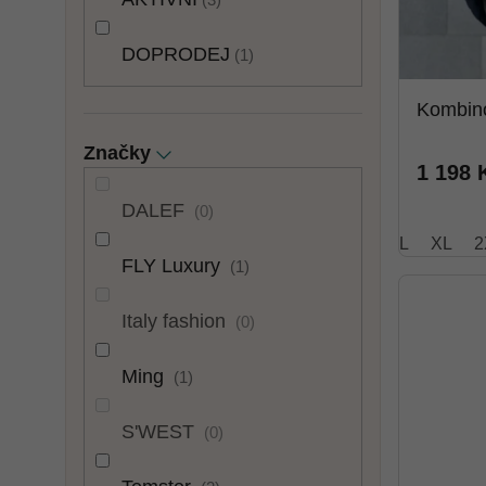
DOPRODEJ
1
Kombin
Značky
1 198 
DALEF
0
L
XL
2
FLY Luxury
1
Italy fashion
0
Ming
1
S'WEST
0