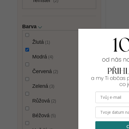
Temster
2
Barva
Žlutá
1
Modrá
4
Červená
2
Dlouhá 
[23945]
Zelená
3
1 090 
Růžová
2
M
L
Béžová
5
C