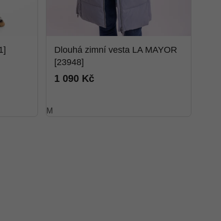
1]
Dlouhá zimní vesta LA MAYOR
[23948]
1 090 Kč
M