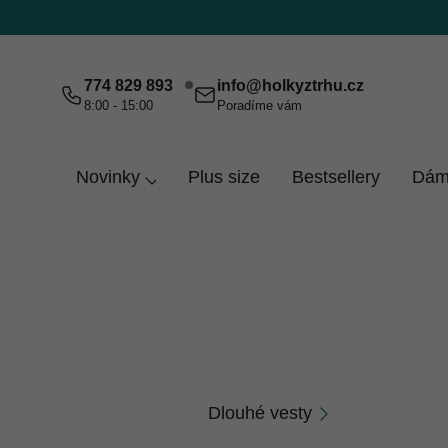
Přejít
na
obsah
774 829 893
info
@
holkyztrhu.cz
8:00 - 15:00
Poradíme vám
Novinky
Plus size
Bestsellery
Dám
Domů
Dámy
Vesty
Vesty
Vesty jsou ideální, když je na mikinu málo a na
Dlouhé vesty