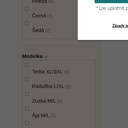
Hnědá
5
Černá
7
Zásady z
Šedá
2
Modelka
Terka XL/2XL
1
Raduška L/XL
2
Zuzka M/L
1
Ája M/L
1