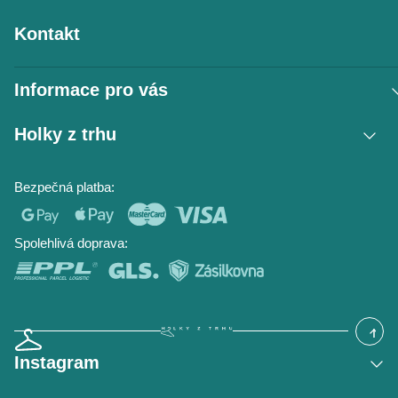
Kontakt
Informace pro vás
Vrácení zboží / reklamace
Holky z trhu
Obchodní podmínky
Podmínky ochrany osobních údajů
Kontakt
Bezpečná platba:
Napište nám
O nás
Časté dotazy
Hodnocení obchodu
Blog
Spolehlivá doprava:
Instagram