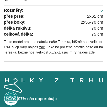
Rozměry:
přes prsa:
2x61 cm
přes boky:
2x55-70 cm
délka rukávu:
70 cm
celková délka:
75 cm
Tento model pro tebe nafotila naše Terezka, běžně nosí velikost
L/XL a její míry najdeš
zde
. Také ho pro tebe nafotila naše druhá
Terezka, běžně nosí velikost XL/2XL a její míry najdeš
zde
.
Z
á
p
a
t
í
97% nás doporučuje