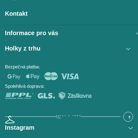
Kontakt
Informace pro vás
Vrácení zboží / reklamace
Holky z trhu
Obchodní podmínky
Podmínky ochrany osobních údajů
Kontakt
Bezpečná platba:
Napište nám
O nás
Časté dotazy
Hodnocení obchodu
Blog
Spolehlivá doprava:
Instagram