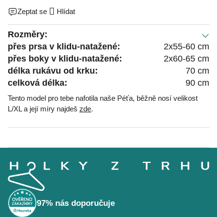
Zeptat se
Hlídat
Rozměry:
přes prsa v klidu-natažené:
2x55-60 cm
přes boky v klidu-natažené:
2x60-65 cm
délka rukávu od krku:
70 cm
celková délka:
90 cm
Tento model pro tebe nafotila naše Péťa, běžně nosí velikost
L/XL a její míry najdeš
zde
.
Z
á
p
a
t
í
97% nás doporučuje