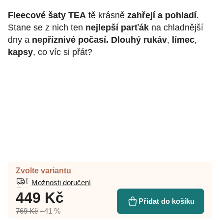
Fleecové šaty TEA
tě krásně
zahřejí a pohladí
.
Stane se z nich ten
nejlepší parťák
na chladnější
dny a
nepříznivé počasí.
Dlouhý rukáv
,
límec
,
kapsy
, co víc si přát?
Zvolte variantu
Možnosti doručení
449 Kč
Přidat do košíku
769 Kč
–41 %