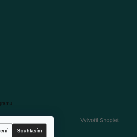
agramu
Vytvořil Shoptet
ení
Souhlasím