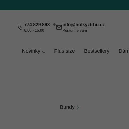
Přejít
na
obsah
774 829 893
info
@
holkyztrhu.cz
8:00 - 15:00
Poradíme vám
Novinky
Plus size
Bestsellery
Dám
Domů
Muži
Šedá 3XL
Šedá 3XL
Bundy