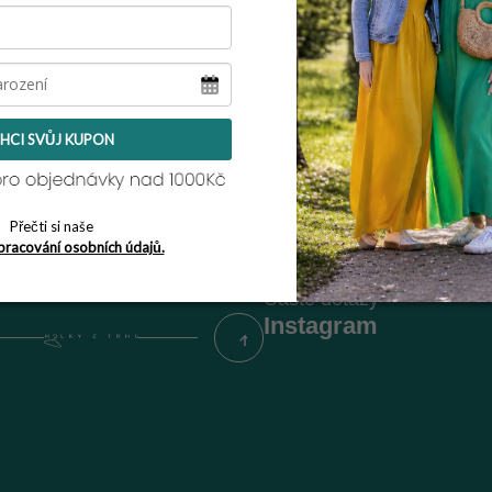
Zpět do obchodu
HCI SVŮJ KUPON
kt
Informace pro vás
Vrácení zboží / reklamace
Obchodní podmínky
Přečti si naše
Podmínky ochrany osobní
pracování osobních údajů.
Napište nám
Časté dotazy
Instagram