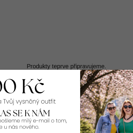
Produkty teprve připravujeme.
Můžete se ale podívat na ostatní kategorie.