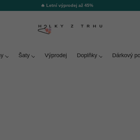
🔥 Letní výprodej až 45%
y
Šaty
Výprodej
Doplňky
Dárkový p