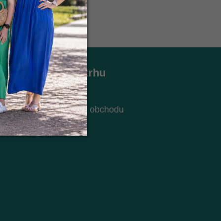
Holky z trhu
Kontakt
O nás
ch údajů
Hodnocení obchodu
Blog