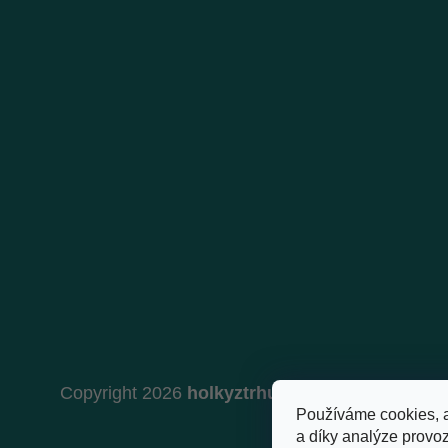
Copyright 2026
holkyztrhu.cz
. Všechna práva 
Používáme cookies, 
a díky analýze provo