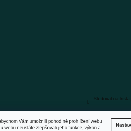
Sledovat na Inst
vyhrazena.
Upravit nastavení cookies
abychom Vám umožnili pohodlné prohlížení webu
Nastav
zu webu neustále zlepšovali jeho funkce, výkon a