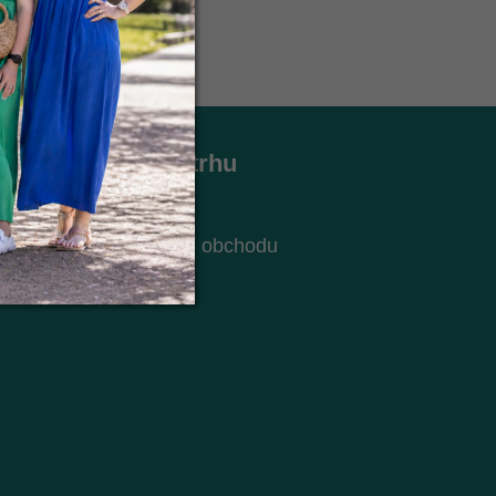
Holky z trhu
Kontakt
O nás
ch údajů
Hodnocení obchodu
Blog