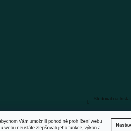
Sledovat na Inst
vyhrazena.
Upravit nastavení cookies
abychom Vám umožnili pohodlné prohlížení webu
Nastav
zu webu neustále zlepšovali jeho funkce, výkon a