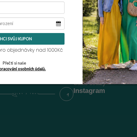
Zpět do obchodu
HCI SVŮJ KUPON
kt
Informace pro vás
Vrácení zboží / reklamace
Obchodní podmínky
Přečti si naše
Podmínky ochrany osobní
pracování osobních údajů.
Napište nám
Časté dotazy
Instagram