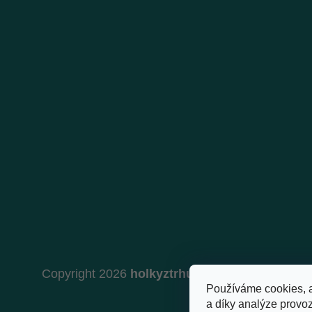
Copyright 2026
holkyztrhu.cz
. Všechna práva 
Používáme cookies, 
a díky analýze provo