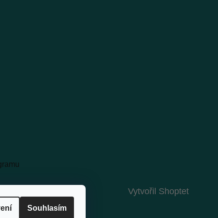
agramu
Vytvořil Shoptet
ení
Souhlasím