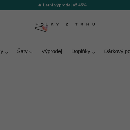
🔥 Letní výprodej až 45%
y
Šaty
Výprodej
Doplňky
Dárkový p