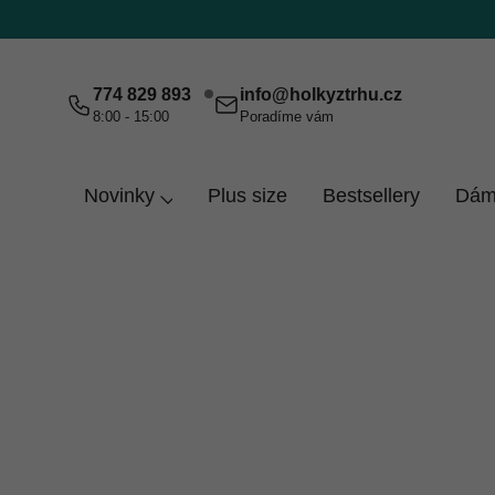
Přejít
na
obsah
774 829 893
info
@
holkyztrhu.cz
8:00 - 15:00
Poradíme vám
Novinky
Plus size
Bestsellery
Dám
Domů
Modrá 92/98
Modrá 92/98