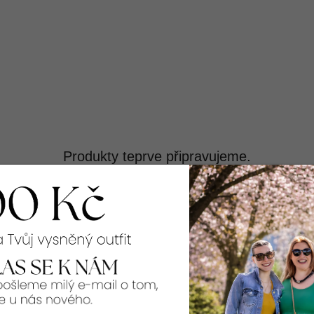
Produkty teprve připravujeme.
Můžete se ale podívat na ostatní kategorie.