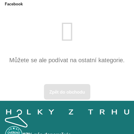
Facebook
Produkty teprve připravujeme.
Můžete se ale podívat na ostatní kategorie.
Zpět do obchodu
Z
á
p
a
t
í