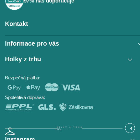
97% nás doporučuje
Kontakt
Informace pro vás
Vrácení zboží / reklamace
Holky z trhu
Obchodní podmínky
Podmínky ochrany osobních údajů
Kontakt
Bezpečná platba:
Napište nám
O nás
Časté dotazy
Hodnocení obchodu
Blog
Spolehlivá doprava:
Instagram